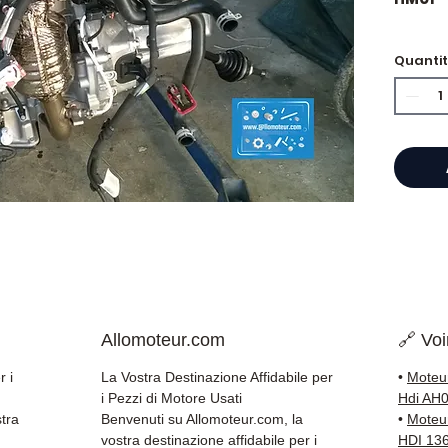
🏷️ Ch
Quanti
certifi
⭐ Perc
Allomo
Specia
scatol
Allom
catalo
riferi
Allomoteur.com
🔗 Voi
testat
rapida
r i
La Vostra Destinazione Affidabile per
•
Moteu
🇫🇷 e 
i Pezzi di Motore Usati
Hdi AH
tra
Benvenuti su Allomoteur.com, la
•
Moteu
✅ Pezzi
vostra destinazione affidabile per i
HDI 13