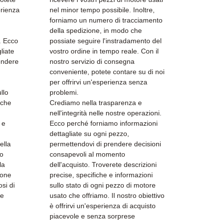
erienza
nel minor tempo possibile. Inoltre,
forniamo un numero di tracciamento
della spedizione, in modo che
i. Ecco
possiate seguire l'instradamento del
liate
vostro ordine in tempo reale. Con il
endere
nostro servizio di consegna
conveniente, potete contare su di noi
per offrirvi un'esperienza senza
llo
problemi.
 che
Crediamo nella trasparenza e
nell'integrità nelle nostre operazioni.
 e
Ecco perché forniamo informazioni
dettagliate su ogni pezzo,
ella
permettendovi di prendere decisioni
do
consapevoli al momento
la
dell'acquisto. Troverete descrizioni
ione
precise, specifiche e informazioni
osi di
sullo stato di ogni pezzo di motore
le
usato che offriamo. Il nostro obiettivo
è offrirvi un'esperienza di acquisto
piacevole e senza sorprese