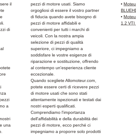
della 
sere il
pezzi di motore usati. Siamo
•
Moteu
✅ Gara
ete
orgogliosi di essere il vostro partner
BLUEHD
✅ Con
 e
di fiducia quando avete bisogno di
•
Moteu
li.
pezzi di motore affidabili e
1.2 VT
tracci
zzi di
convenienti per tutti i marchi di
Kuehne
veicoli. Con la nostra ampia
✅ Servi
selezione di pezzi di qualità
Whats
al
superiore, ci impegniamo a
soddisfare le vostre esigenze di
📞
Hai 
riparazione e sostituzione, offrendo
Contat
potete
al contempo un'esperienza cliente
(Whats
tore
eccezionale.
lunedì
Quando scegliete Allomoteur.com,
i
potete essere certi di ricevere pezzi
anza
di motore usati che sono stati
 pezzi
attentamente ispezionati e testati dai
amo a
nostri esperti qualificati.
Comprendiamo l'importanza
nostri
dell'affidabilità e della durabilità dei
 e una
pezzi di motore, ecco perché ci
o.
impegniamo a proporre solo prodotti