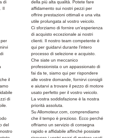
a di
della più alta qualità. Potete fare
 Il
affidamento sui nostri pezzi per
offrire prestazioni ottimali e una vita
utile prolungata al vostro veicolo.
Ci sforziamo di fornire un'esperienza
di acquisto eccezionale ai nostri
 per
clienti. Il nostro team competente è
nirvi
qui per guidarvi durante l'intero
di
processo di selezione e acquisto.
Che siate un meccanico
a
professionista o un appassionato di
fai da te, siamo qui per rispondere
he il
alle vostre domande, fornirvi consigli
riamo
e aiutarvi a trovare il pezzo di motore
idabile
usato perfetto per il vostro veicolo.
zzi di
La vostra soddisfazione è la nostra
ile.
priorità assoluta.
Su Allomoteur.com, comprendiamo
modo
che il tempo è prezioso. Ecco perché
o del
offriamo un servizio di consegna
 nostro
rapido e affidabile affinché possiate
otete
ricevere i vostri pezzi di motore usati