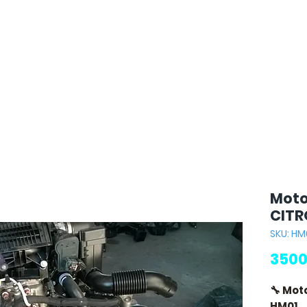
Moto
CITR
SKU: HM
3500
🔧 Mot
HM01