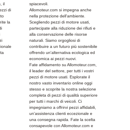
 il
spiacevoli.
ezzi di
Allomoteur.com si impegna anche
sto
nella protezione dell'ambiente.
ite la
Scegliendo pezzi di motore usati,
di
partecipate alla riduzione dei rifiuti e
i
alla conservazione delle risorse
zi
naturali. Siamo orgogliosi di
zionale
contribuire a un futuro più sostenibile
lta
offrendo un'alternativa ecologica ed
economica ai pezzi nuovi.
Fate affidamento su Allomoteur.com,
il leader del settore, per tutti i vostri
pezzi di motore usati. Esplorate il
nostro vasto inventario online oggi
stesso e scoprite la nostra selezione
completa di pezzi di qualità superiore
per tutti i marchi di veicoli. Ci
impegniamo a offrirvi pezzi affidabili,
un'assistenza clienti eccezionale e
una consegna rapida. Fate la scelta
consapevole con Allomoteur.com e