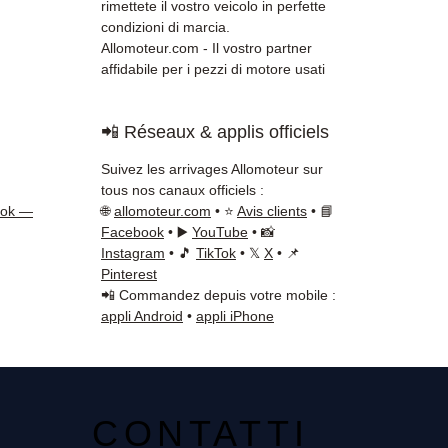
rimettete il vostro veicolo in perfette
condizioni di marcia.
Allomoteur.com - Il vostro partner
affidabile per i pezzi di motore usati
📲 Réseaux & applis officiels
Suivez les arrivages Allomoteur sur
tous nos canaux officiels :
ook —
🌐
allomoteur.com
• ⭐
Avis clients
• 📘
Facebook
• ▶️
YouTube
• 📸
Instagram
• 🎵
TikTok
• 𝕏
X
• 📌
Pinterest
📲 Commandez depuis votre mobile :
appli Android
•
appli iPhone
CONTATTI