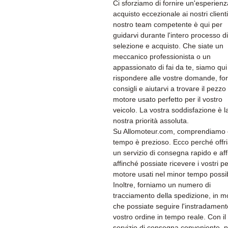
Ci sforziamo di fornire un'esperienz
acquisto eccezionale ai nostri clienti.
nostro team competente è qui per
guidarvi durante l'intero processo di
selezione e acquisto. Che siate un
meccanico professionista o un
appassionato di fai da te, siamo qui
rispondere alle vostre domande, for
consigli e aiutarvi a trovare il pezzo 
motore usato perfetto per il vostro
veicolo. La vostra soddisfazione è l
nostra priorità assoluta.
Su Allomoteur.com, comprendiamo c
tempo è prezioso. Ecco perché off
un servizio di consegna rapido e aff
affinché possiate ricevere i vostri pe
motore usati nel minor tempo possib
Inoltre, forniamo un numero di
tracciamento della spedizione, in 
che possiate seguire l'instradament
vostro ordine in tempo reale. Con il
servizio di consegna conveniente, p