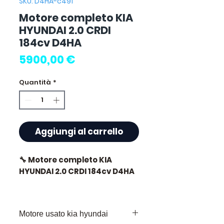
SKU: D4HA-c491
Motore completo KIA
HYUNDAI 2.0 CRDI
184cv D4HA
Prezzo
5900,00 €
Quantità
*
Aggiungi al carrello
🔧 Motore completo KIA
HYUNDAI 2.0 CRDI 184cv D4HA
🏷️ Chilometraggio : 76 000 km
certificati
Motore usato kia hyundai