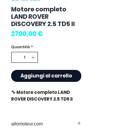
Motore completo
LAND ROVER
DISCOVERY 2.5 TD5 II
Prezzo
2700,00 €
Quantità
*
Aggiungi al carrello
🔧 Motore completo LAND
ROVER DISCOVERY 2.5 TD5 II
allomoteur.com
⭐ Perché scegliere