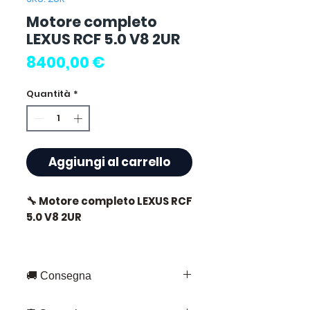
Motore completo
LEXUS RCF 5.0 V8 2UR
Prezzo
8400,00 €
Quantità
*
Aggiungi al carrello
🔧 Motore completo LEXUS RCF
5.0 V8 2UR
🚚 Consegna
⭐ Perché scegliere
Allomoteur.com ?
Consegna rapida in tutta la