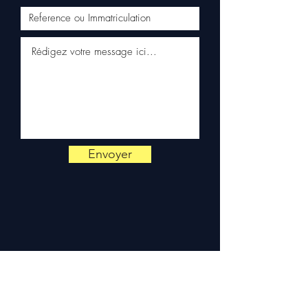
📞
Hai bisogno di un consiglio?
Contattaci al
+33 6 38 71 66 54
(WhatsApp disponibile) —
Lunedì a Venerdì, 9h-18h.
Envoyer