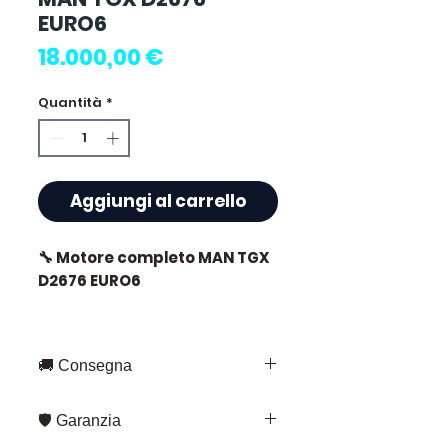
EURO6
Prezzo
18.000,00 €
Quantità
*
Aggiungi al carrello
🔧 Motore completo MAN TGX
D2676 EURO6
🚚 Consegna
⭐ Perché scegliere
Allomoteur.com ?
Consegna rapida in tutta la
🛡️ Garanzia
Francia e in Europa
Specialista francese di
Fedex – per gli invii standard