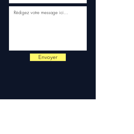
Contattaci al
+33 6 38 71 66 54
(WhatsApp disponibile) — Da
lunedì a venerdì, 9:00-18:00.
Envoyer