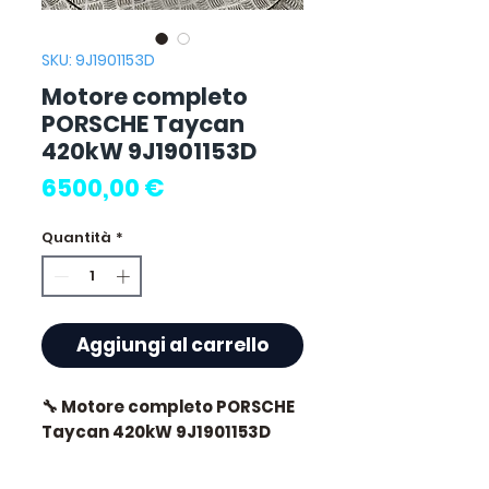
SKU: 9J1901153D
Motore completo
PORSCHE Taycan
420kW 9J1901153D
Prezzo
6500,00 €
Quantità
*
Aggiungi al carrello
🔧 Motore completo PORSCHE
Taycan 420kW 9J1901153D
🏷️ Chilometraggio : 23 000 km