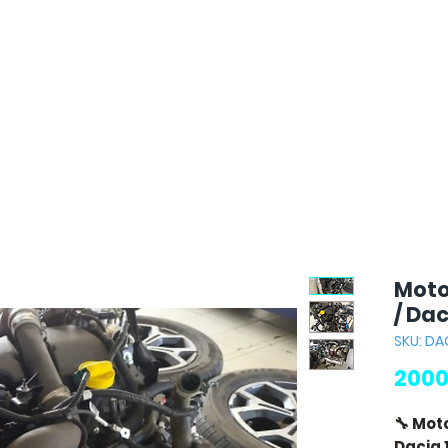
Moto
/ Dac
SKU: DA
2000
🔧 Mot
Dacia 1