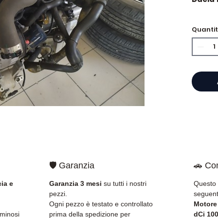
🏷️ Ch
Quanti
certifi
⭐ Perc
Allomo
Specia
scatol
Allom
catalo
di pez
🛡️ Garanzia
🚗 Com
garant
rapida
ia e
Garanzia 3 mesi
su tutti i nostri
Questo 
🇫🇷 e 
pezzi.
seguent
Ogni pezzo è testato e controllato
Motore 
✅ Pezzi
uminosi
prima della spedizione per
dCi 100