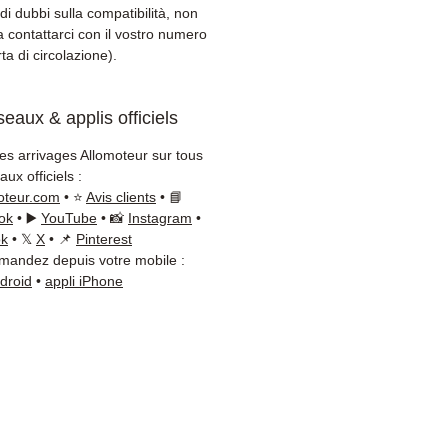
spedizione
di dubbi sulla compatibilità, non
nzia 3 mesi inclusa
a contattarci con il vostro numero
segna rapida con
ta di circolazione).
amento (Fedex /
+Nagel / DB Schenker)
eaux & applis officiels
zio clienti reattivo via
App
les arrivages Allomoteur sur tous
ux officiels :
bisogno di un consiglio?
oteur.com
• ⭐
Avis clients
• 📘
taci al
+33 6 38 71 66 54
ok
• ▶️
YouTube
• 📸
Instagram
•
App disponibile) — Lunedì a
ok
• 𝕏
X
• 📌
Pinterest
andez depuis votre mobile :
ì, 9h-18h.
ndroid
•
appli iPhone