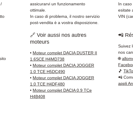
della 
 /
assicurarvi un funzionamento
In caso 
✅ Gara
ottimale.
esitate 
✅ Con
tto
In caso di problema, il nostro servizio
VIN (car
post-vendita è a vostra disposizione.
tracci
Kuehne
🔗 Voir aussi nos autres
📲 Rés
✅ Servi
moteurs
Whats
Suivez 
nos cana
•
Moteur complet DACIA DUSTER II
📞
Hai 
sito
🌐
allom
1.6SCE H4MD738
Contat
Facebo
•
Moteur complet DACIA JOGGER
(Whats
🎵
TikT
1.0 TCE H5DC490
📲 Comm
Venerd
•
Moteur complet DACIA JOGGER
appli A
1.0 TCE H4DF480
•
Moteur complet DACIA 0.9 TCe
H4B408