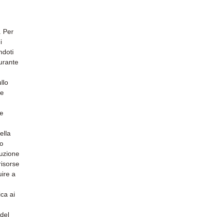
. Per
i
ndoti
urante
llo
he
 e
ella
do
duzione
risorse
uire a
ca ai
 del