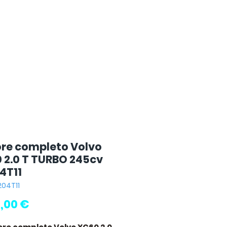
re completo Volvo
 2.0 T TURBO 245cv
4T11
204T11
Prezzo
,00 €