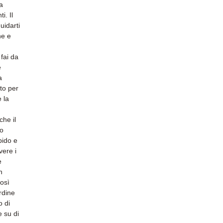
a
i. Il
uidarti
ne e
fai da
e
a
to per
è la
he il
vo
pido e
vere i
e
n
così
rdine
o di
 su di