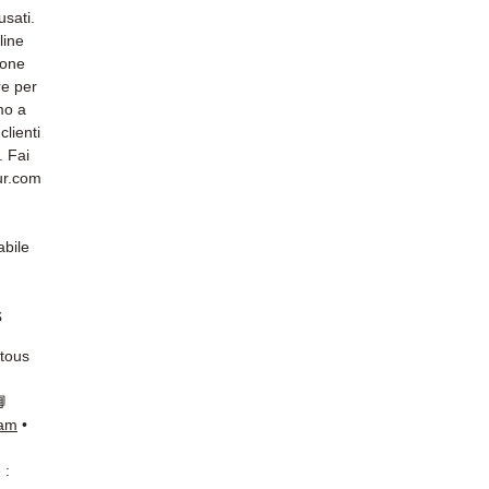
usati.
line
ione
re per
amo a
clienti
. Fai
ur.com
abile
s
 tous
📘
ram
•
 :