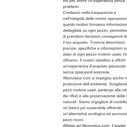
noi per offrirti un'esperienza senza
problemi.
Crediamo nella trasparenza e
nell'integrità delle nostre operazioni
questo motivo forniamo informazion
dettagliate su ogni pezzo, permette
di prendere decisioni consapevoli d
il tuo acquisto. Troverai descrizioni
precise, specifiche e informazioni su
stato di ogni pezzo motore usato c
offriamo. Il nostro obiettivo è offrirti
un'esperienza d'acquisto piacevole
senza spiacevoli sorprese.
Allomoteur.com si impegna anche n
protezione dell'ambiente. Sceglien
pezzi motore usati, partecipi alla ri
dei rifiuti e alla preservazione delle 
naturali. Siamo orgogliosi di contrib
un futuro più sostenibile offrendo
un'alternativa ecologica ed economi
pezzi nuovi.
Affidati ad Allomoteur.com, il leader