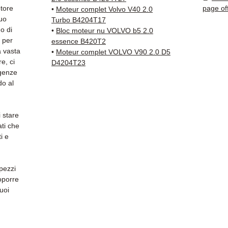
✅ Pezzi
otore
page of
•
Moteur complet Volvo V40 2.0
della 
tuo
Turbo B4204T17
✅ Gara
o di
•
Bloc moteur nu VOLVO b5 2.0
i per
✅ Con
essence B420T2
a vasta
•
Moteur complet VOLVO V90 2.0 D5
tracci
e, ci
D4204T23
Kuehne
igenze
✅ Servi
do al
Whats
📞
Hai 
 stare
Contat
ati che
(Whats
i e
Venerd
 pezzi
oporre
Puoi