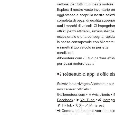
settore, per tutti i tuoi pezzi motore 
Esplora il nostro vasto inventario on
oggi stesso e scopri la nostra selez
completa di pezzi di qualità superio
tutti i marchi di veicoli. Ci impegni
offrirti pezzi affidabili, un'assistenza 
eccezionale e una consegna rapida
la scelta consapevole con Allomote
e rimetti il tuo veicolo in perfette
condizioni.
Allomoteur.com - Il tuo partner affid
per pezzi motore usati.
📲 Réseaux & applis officiel
Suivez les arrivages Allomoteur sur
nos canaux officiels :
🌐
allomoteur.com
• ⭐
Avis clients
• 
Facebook
• ▶️
YouTube
• 📸
Instag
🎵
TikTok
• 𝕏
X
• 📌
Pinterest
📲 Commandez depuis votre mobile