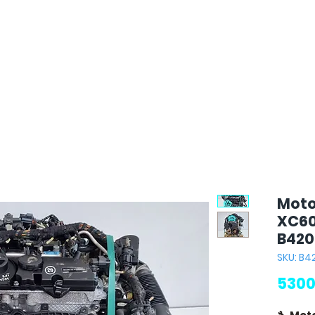
Moto
XC60
B420
SKU: B4
5300