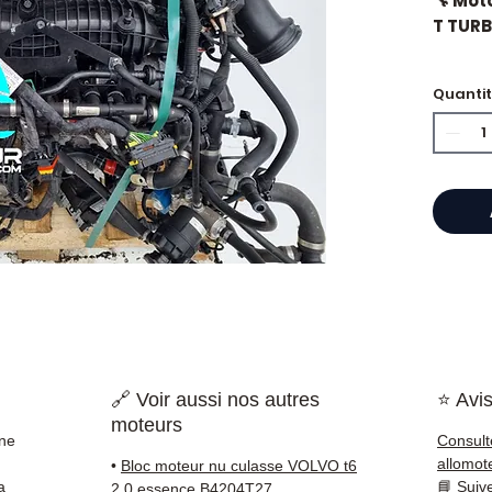
🔧 Mot
T TURB
🏷️ Ch
Quanti
certifi
⭐ Perc
Allomo
Specia
scatol
Allom
catalo
di pez
🔗 Voir aussi nos autres
⭐ Avis
garant
moteurs
rapida
one
Consult
🇫🇷 e 
allomot
•
Bloc moteur nu culasse VOLVO t6
a
📘
Suiv
2.0 essence B4204T27