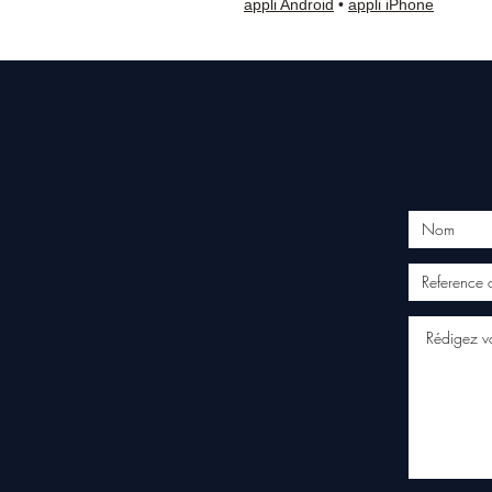
appli Android
•
appli iPhone