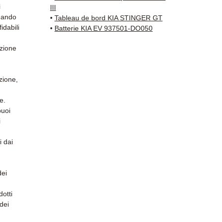
✅ Gara
i
III
✅ Con
quando
•
Tableau de bord KIA STINGER GT
tracci
idabili
•
Batterie KIA EV 937501-DO050
Kuehne
ezione
✅ Servi
Whats
zione,
📞
Hai 
Contat
e.
(Whats
puoi
Venerd
i
i dai
dei
otti
 dei