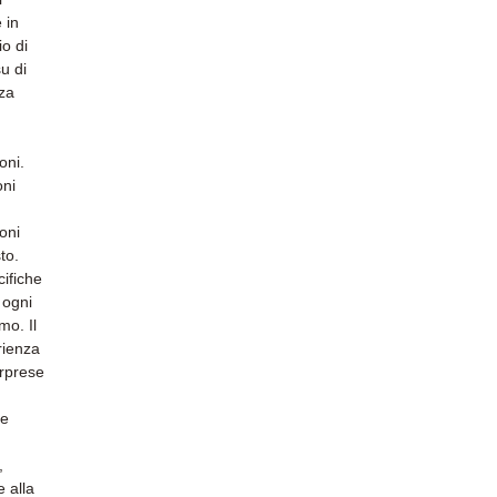
 in
io di
u di
nza
oni.
oni
oni
to.
cifiche
 ogni
mo. Il
erienza
orprese
re
,
e alla