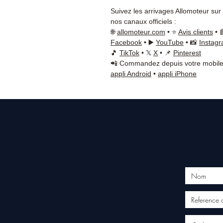
Suivez les arrivages Allomoteur sur
nos canaux officiels :
🌐
allomoteur.com
• ⭐
Avis clients
• 
Facebook
• ▶️
YouTube
• 📸
Instag
🎵
TikTok
• 𝕏
X
• 📌
Pinterest
📲 Commandez depuis votre mobile
appli Android
•
appli iPhone