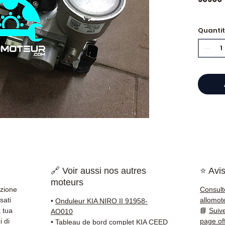
🏷️ Chi
Quanti
⭐ Perc
Allomo
Specia
cambio
Allom
catalo
di pez
garant
🔗 Voir aussi nos autres
⭐ Avis
rapida
moteurs
🇫🇷 e 
azione
Consult
sati
allomot
•
Onduleur KIA NIRO II 91958-
✅ Pezzi
 tua
📘
Suiv
AO010
della 
i di
page of
•
Tableau de bord complet KIA CEED