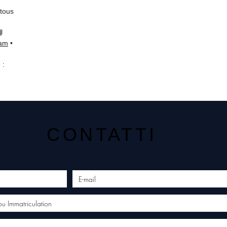
 tous
📘
ram
•
 :
CONTATTI