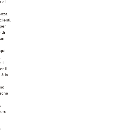
a al
ienza
lienti.
 per
 di
 un
qui
,
 il
r il
 è la
amo
erché
u
tore
i