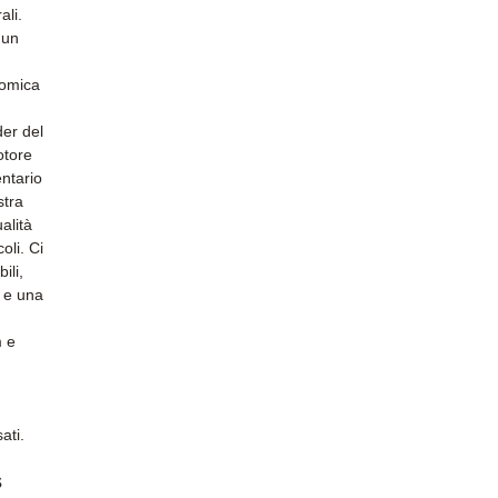
ali.
 un
nomica
der del
motore
entario
stra
alità
oli. Ci
ili,
e e una
m e
ati.
s