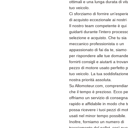
ottimali e una lunga durata di vit
tuo veicolo.
Ci sforziamo di fornire un'esper
di acquisto eccezionale ai nostri c
Il nostro team competente è qui
guidarti durante l'intero processo
selezione e acquisto. Che tu sia
meccanico professionista o un
appassionato di fai da te, siamo 
per rispondere alle tue domande
fornirti consigli e aiutarti a trovare
pezzo di motore usato perfetto pe
tuo veicolo. La tua soddisfazione
nostra priorità assoluta.
Su Allomoteur.com, comprendi
che il tempo è prezioso. Ecco p
offriamo un servizio di consegna
rapido e affidabile in modo che t
possa ricevere i tuoi pezzi di mo
usati nel minor tempo possibile.
Inoltre, forniamo un numero di
tracciamento del pallet, così puo