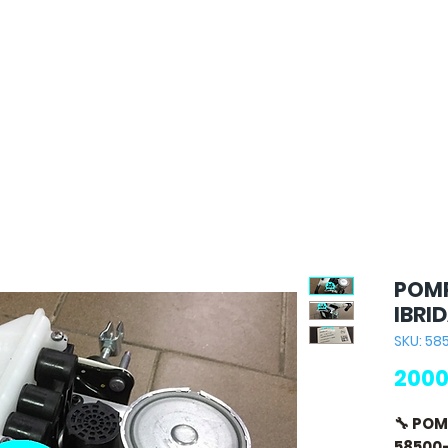
POMP
IBRI
SKU: 5
2000
🔧 POM
58500