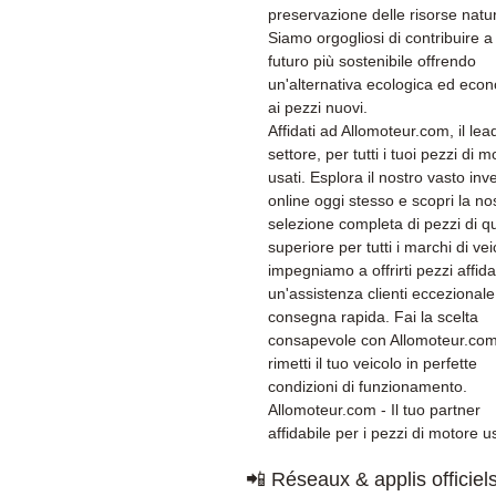
preservazione delle risorse natur
Siamo orgogliosi di contribuire a
futuro più sostenibile offrendo
un'alternativa ecologica ed eco
ai pezzi nuovi.
Affidati ad Allomoteur.com, il lea
settore, per tutti i tuoi pezzi di 
usati. Esplora il nostro vasto inv
online oggi stesso e scopri la no
selezione completa di pezzi di qu
superiore per tutti i marchi di veic
impegniamo a offrirti pezzi affidab
un'assistenza clienti eccezional
consegna rapida. Fai la scelta
consapevole con Allomoteur.co
rimetti il tuo veicolo in perfette
condizioni di funzionamento.
Allomoteur.com - Il tuo partner
affidabile per i pezzi di motore us
📲 Réseaux & applis officiel