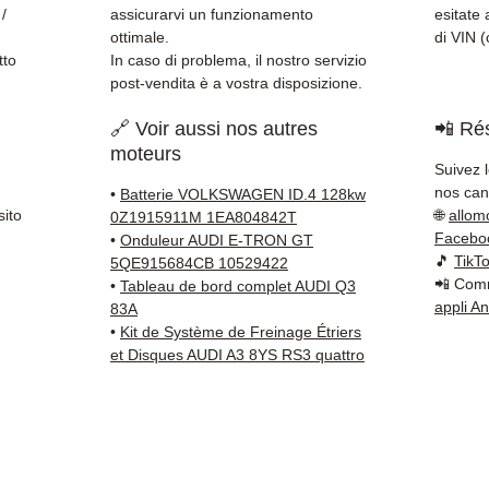
Kuehne
 /
assicurarvi un funzionamento
esitate 
✅ Servi
ottimale.
di VIN (
Whats
tto
In caso di problema, il nostro servizio
post-vendita è a vostra disposizione.
📞
Hai 
🔗 Voir aussi nos autres
📲 Rés
Contat
moteurs
(Whats
Suivez 
Venerd
nos cana
•
Batterie VOLKSWAGEN ID.4 128kw
sito
🌐
allom
0Z1915911M 1EA804842T
Facebo
•
Onduleur AUDI E-TRON GT
🎵
TikT
5QE915684CB 10529422
📲 Comm
•
Tableau de bord complet AUDI Q3
appli A
83A
•
Kit de Système de Freinage Étriers
et Disques AUDI A3 8YS RS3 quattro