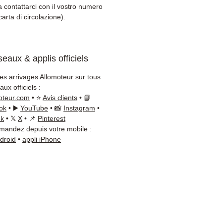
+Nagel / DB Schenker)
a contattarci con il vostro numero
zio clienti reattivo via
carta di circolazione).
App
bisogno di un consiglio?
eaux & applis officiels
taci al
+33 6 38 71 66 54
App disponibile) — Lunedì a
les arrivages Allomoteur sur tous
ì, 9h-18h.
ux officiels :
oteur.com
• ⭐
Avis clients
• 📘
ok
• ▶️
YouTube
• 📸
Instagram
•
ok
• 𝕏
X
• 📌
Pinterest
andez depuis votre mobile :
ndroid
•
appli iPhone