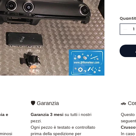
Quanti
⭐ Perc
Allomo
Specia
scatole
Allom
catalo
di pez
garant
rapida
🇫🇷 e 
🛡️ Garanzia
🚗 Com
✅ Pezzi
della 
ia e
Garanzia 3 mesi
su tutti i nostri
Questo 
✅ Gara
pezzi.
seguent
✅ Con
Ogni pezzo è testato e controllato
Crusco
tracci
uminosi
prima della spedizione per
In caso 