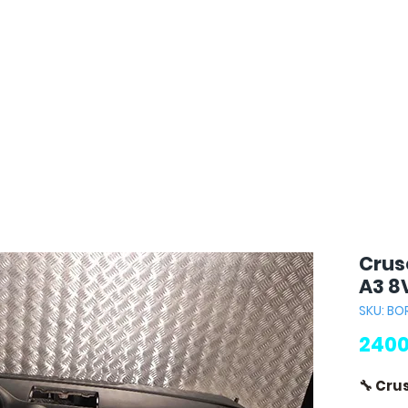
Crus
A3 8
SKU: B
2400
🔧 Cru