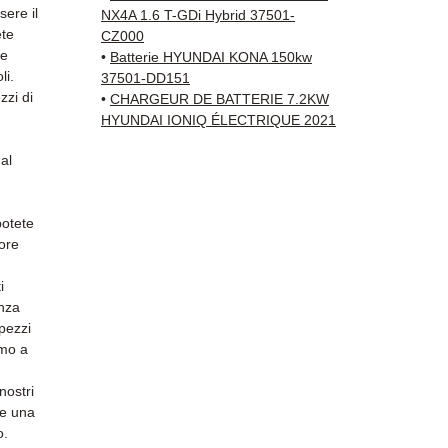
tracci
sere il
NX4A 1.6 T-GDi Hybrid 37501-
Kuehne
ete
CZ000
✅ Servi
 e
•
Batterie HYUNDAI KONA 150kw
li.
Whats
37501-DD151
zzi di
•
CHARGEUR DE BATTERIE 7.2KW
HYUNDAI IONIQ ÉLECTRIQUE 2021
📞
Hai 
Contat
al
(Whats
Venerd
potete
tore
i
anza
 pezzi
amo a
nostri
 e una
o.