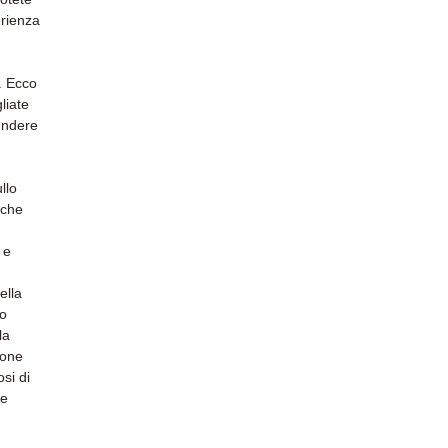
erienza
i. Ecco
liate
endere
llo
 che
 e
ella
do
la
ione
osi di
le