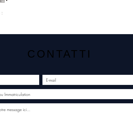
ram
•
 :
CONTATTI