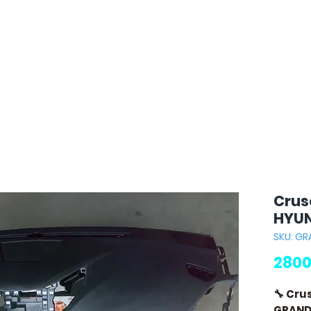
Crus
HYUN
SKU: G
2800
🔧 Cru
GRAND