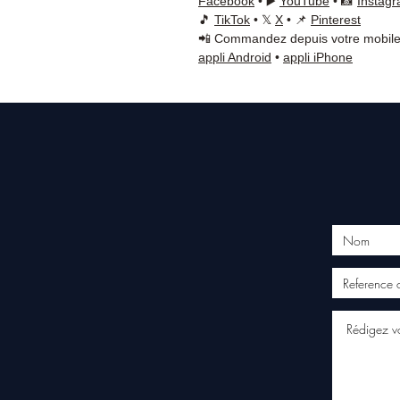
Facebook
• ▶️
YouTube
• 📸
Instag
🎵
TikTok
• 𝕏
X
• 📌
Pinterest
📲 Commandez depuis votre mobile
appli Android
•
appli iPhone