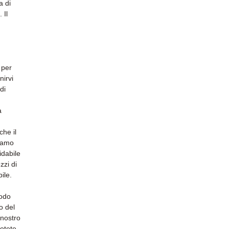
a di
 Il
 per
nirvi
di
a
he il
riamo
idabile
zzi di
ile.
modo
o del
 nostro
otete