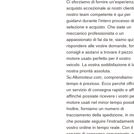
Ci sforziamo di fornire un'esperienz
acquisto eccezionale ai nostri clienti.
nostro team competente è qui per
guidarvi durante l'intero processo di
selezione e acquisto. Che siate un
meccanico professionista o un
appassionato di fai da te, siamo qui
rispondere alle vostre domande, for
consigli e aiutarvi a trovare il pezzo 
motore usato perfetto per il vostro
veicolo. La vostra soddisfazione è l
nostra priorità assoluta.
Su Allomoteur.com, comprendiamo c
tempo è prezioso. Ecco perché off
un servizio di consegna rapido e aff
affinché possiate ricevere i vostri pe
motore usati nel minor tempo possib
Inoltre, forniamo un numero di
tracciamento della spedizione, in 
che possiate seguire l'instradament
vostro ordine in tempo reale. Con il
servizio di consegna conveniente, p