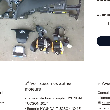
Quanti
⭐ Perc
Allomo
Specia
scatole
Allom
catalo
di pez
garant
rapida
🇫🇷 e 
🔗 Voir aussi nos autres
⭐ Avis
moteurs
✅ Pezzi
r i
Consult
della 
allomot
•
Tableau de bord complet HYUNDAI
✅ Gara
tra
📘
Suiv
TUCSON 2017
✅ Con
page of
•
Batterie HYUNDAI TUCSON NX4E