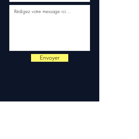
📞
Heeft u advies nodig?
Neem contact met ons op via
+33 6 38 71 66 54
(WhatsApp
beschikbaar) — Maandag tot
Vrijdag, 9u-18u.
Envoyer