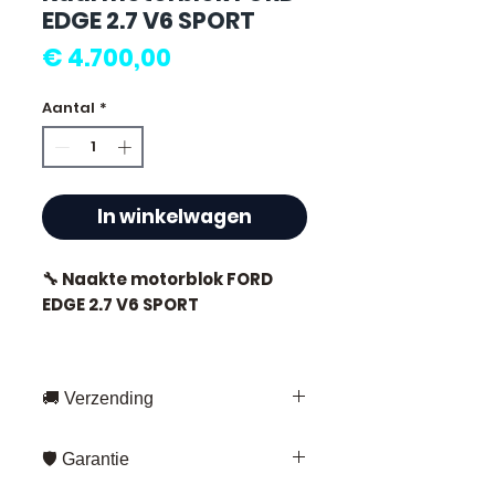
EDGE 2.7 V6 SPORT
Prijs
€ 4.700,00
Aantal
*
In winkelwagen
🔧 Naakte motorblok FORD
EDGE 2.7 V6 SPORT
🚚 Verzending
⭐ Waarom Allomoteur.com
kiezen?
Snelle levering overal in Frankrijk
🛡️ Garantie
en Europa
Franse specialist in gebruikte
Fedex – voor