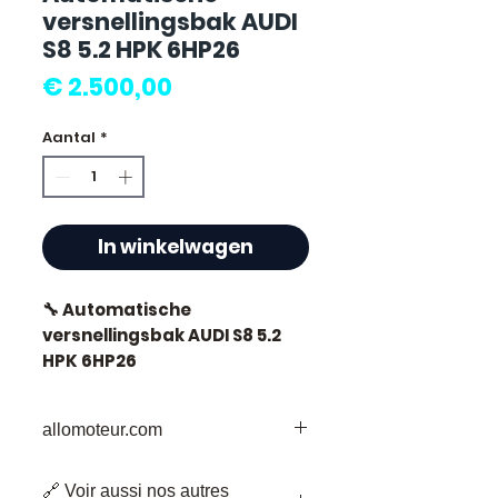
versnellingsbak AUDI
S8 5.2 HPK 6HP26
Prijs
€ 2.500,00
Aantal
*
In winkelwagen
🔧 Automatische
versnellingsbak AUDI S8 5.2
HPK 6HP26
allomoteur.com
⭐ Waarom kiezen voor
Uw Betrouwbare Bestemming voor
Allomoteur.com ?
🔗 Voir aussi nos autres
Gebruikte Motoronderdelen