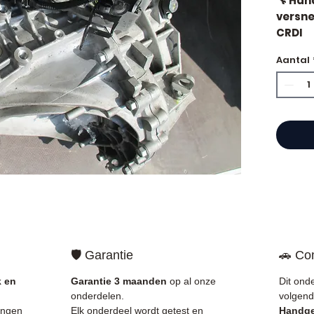
🔧 Ha
versne
CRDI
Aantal
⭐ Waar
Allomo
Franse
motore
Allom
catal
refere
gegara
mechan
🛡️ Garantie
🚗 Com
Frankri
k en
Garantie 3 maanden
op al onze
Dit ond
✅ Onde
onderdelen.
volgend
gecont
ingen
Elk onderdeel wordt getest en
Handge