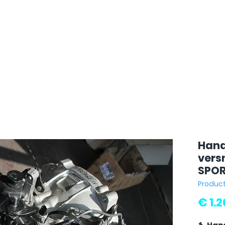
Hand
vers
SPOR
Produc
€ 1.