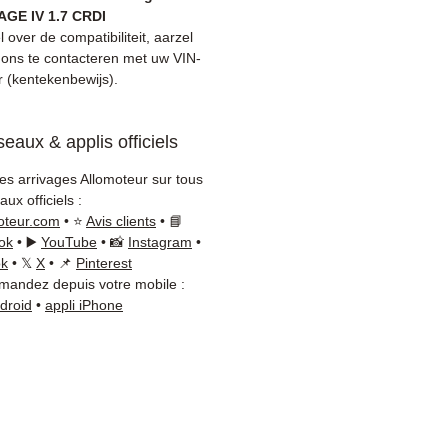
anden garantie inbegrepen
GE IV 1.7 CRDI
le levering met tracking
fel over de compatibiliteit, aarzel
 / Kuehne+Nagel / DB
 ons te contacteren met uw VIN-
(kentekenbewijs).
er)
tieve klantenservice via
App
eaux & applis officiels
 u advies nodig?
Neem
les arrivages Allomoteur sur tous
t met ons op via
+33 6 38 71
ux officiels :
WhatsApp beschikbaar) —
oteur.com
• ⭐
Avis clients
• 📘
g tot vrijdag, 9u-18u.
ok
• ▶️
YouTube
• 📸
Instagram
•
ok
• 𝕏
X
• 📌
Pinterest
andez depuis votre mobile :
ndroid
•
appli iPhone