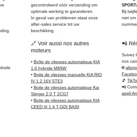
✅ 3 ma
ke
gecontroleerd vóór verzending om
SPORTA
✅ Snel
optimale werking te garanderen.
Bij twij
(Fedex
In geval van problemen staat onze
niet om
after-sales service tot uw
nummer 
Schenk
ding.
beschikking.
✅ Reac
Whats
🔗 Voir aussi nos autres
📲 Rés
moteurs
📞
Hebt
Suivez 
contac
nos cana
•
Boîte de vitesses automatique KIA
66 54
(
ebsite
🌐
allom
1.6 hybride M89W
Maanda
Facebo
•
Boite de vitesses manuelle KIA RIO
🎵
TikT
IV 1.2 16V 5TE3
📲 Comm
•
Boite de vitesses automatique Kia
appli A
Stinger 2.0 T 2CG7
•
Boite de vitesses automatique KIA
CEED III 1.4 T-GDI BA30