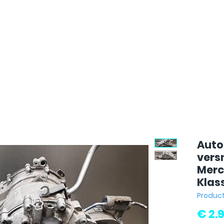
Auto
vers
Merc
Klas
Produc
€ 2.