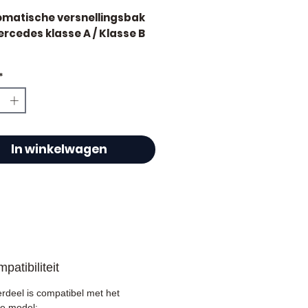
omatische versnellingsbak
rcedes klasse A / Klasse B
lometerstand : 32 000 km
*
ificeerd
rom Allomoteur.com kiezen
In winkelwagen
 specialist in gebruikte
n en versnellingsbakken,
oteur.com
biedt u een
ogus van meer dan
50 000
nties
van geteste,
patibiliteit
ndeerde en snel verzonden
ische onderdelen in heel
erdeel is compatibel met het
jk 🇫🇷 en Europa 🇪🇺.
e model: