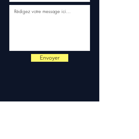
via WhatsApp
📞
Advies nodig?
Neem
contact met ons op via
+33 6
38 71 66 54
(WhatsApp
beschikbaar) — Maandag tot
Vrijdag, 9u-18u.
Envoyer