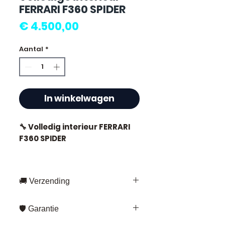
FERRARI F360 SPIDER
Prijs
€ 4.500,00
Aantal
*
In winkelwagen
🔧 Volledig interieur FERRARI
F360 SPIDER
🚚 Verzending
⭐ Waarom Allomoteur.com
kiezen?
Snelle levering overal in Frankrijk
🛡️ Garantie
en Europa
Franse specialist in gebruikte
Fedex – voor