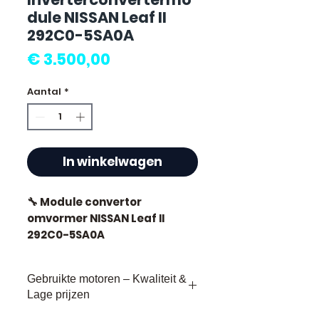
dule NISSAN Leaf II
292C0-5SA0A
Prijs
€ 3.500,00
Aantal
*
In winkelwagen
🔧 Module convertor
omvormer NISSAN Leaf II
292C0-5SA0A
🏷️ Kilometerstand : 3 000 km
Gebruikte motoren – Kwaliteit &
gecertificeerd
Lage prijzen
🔖 Referentie fabrikant :
292C0-5SA0A 🔹