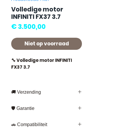
Volledige motor
INFINITI FX37 3.7
Prijs
€ 3.500,00
Niet op voorraad
🔧 Volledige motor INFINITI
FX37 3.7
🚚 Verzending
⭐ Waarom kiezen voor
Allomoteur.com ?
Snelle levering overal in Frankrijk
🛡️ Garantie
en Europa
Franse specialist in gebruikte
Fedex – voor
Garantie 3 maanden
op al onze
motoren en
standaardverzendingen
🚗 Compatibiliteit
onderdelen.
versnellingsbakken,
Kuehne+Nagel – voor omvangrijke
Elk onderdeel wordt getest en