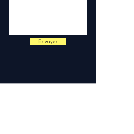
Neem contact met ons op via
+33 6 38 71 66 54
(WhatsApp
beschikbaar) — Maandag tot
Vrijdag, 9.00-18.00 uur.
Envoyer