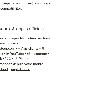
roleerd vóór verzending
registratieformulier) als u twijfelt
anden garantie inbegrepen
compatibiliteit.
le verzending met tracking
 / Kuehne+Nagel / DB
er)
eaux & applis officiels
tieve klantenservice via
App
les arrivages Allomoteur sur tous
ux officiels :
efte aan advies ?
Neem
oteur.com
• ⭐
Avis clients
• 📘
t met ons op via
+33 6 38 71
ok
• ▶️
YouTube
• 📸
Instagram
•
WhatsApp beschikbaar) —
ok
• 𝕏
X
• 📌
Pinterest
andez depuis votre mobile :
g tot Vrijdag, 9u-18u.
ndroid
•
appli iPhone