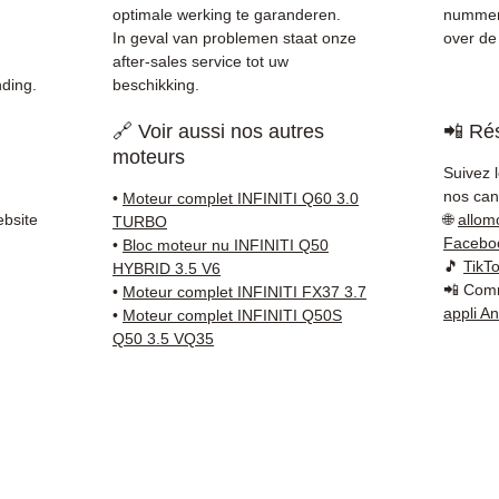
gecont
optimale werking te garanderen.
nummer (
✅ 3 ma
In geval van problemen staat onze
over de 
✅ Snel
after-sales service tot uw
ding.
beschikking.
(Fedex
Schenk
🔗 Voir aussi nos autres
📲 Rés
✅ Reac
moteurs
Whats
Suivez 
nos cana
•
Moteur complet INFINITI Q60 3.0
📞
Beho
ebsite
🌐
allom
TURBO
contac
Facebo
•
Bloc moteur nu INFINITI Q50
66 54
(
🎵
TikT
HYBRID 3.5 V6
📲 Comm
Maanda
•
Moteur complet INFINITI FX37 3.7
appli A
•
Moteur complet INFINITI Q50S
Q50 3.5 VQ35