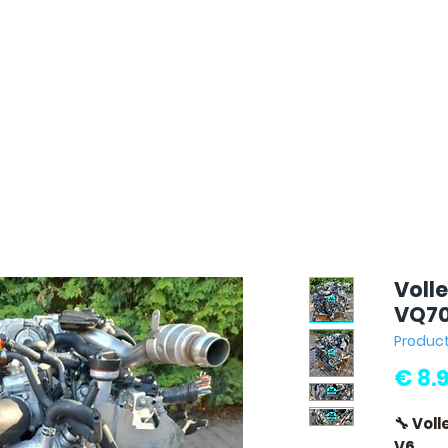
Volle
VQ70
Produc
€ 8.
🔧 Voll
V6