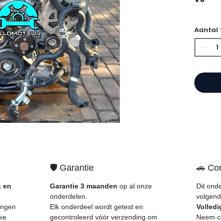
🏷️ Ki
Aantal
gecert
⭐ Waar
Allomo
Franse
motore
Allom
catal
refere
🛡️ Garantie
🚗 Com
gegara
mechan
k en
Garantie 3 maanden
op al onze
Dit ond
Frankri
onderdelen.
volgend
ingen
Elk onderdeel wordt getest en
Volledi
✅ Onde
ke
gecontroleerd vóór verzending om
Neem co