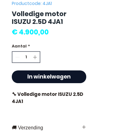
Productcode: 4JA1
Volledige motor
ISUZU 2.5D 4JA1
Prijs
€ 4.900,00
Aantal
*
In winkelwagen
🔧 Volledige motor ISUZU 2.5D
4JA1
🏷️ Kilometerstand : 67.000 km
gecertificeerd
🚚 Verzending