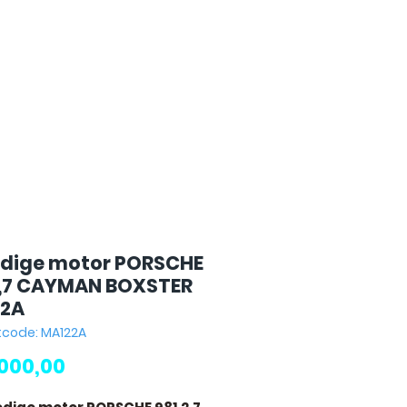
edige motor PORSCHE
2,7 CAYMAN BOXSTER
2A
tcode: MA122A
Prijs
.000,00