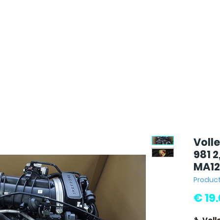
Voll
981 
MA12
Produc
€ 19