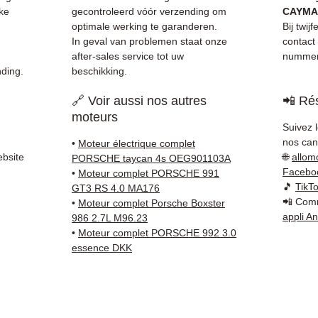
✅ Snel
ke
gecontroleerd vóór verzending om
CAYMA
(Fedex
optimale werking te garanderen.
Bij twij
Schenk
In geval van problemen staat onze
contact
after-sales service tot uw
nummer 
✅ Resp
ding.
beschikking.
Whats
🔗 Voir aussi nos autres
📲 Rés
📞
Advi
moteurs
met on
Suivez 
(What
nos cana
•
Moteur électrique complet
Maanda
ebsite
🌐
allom
PORSCHE taycan 4s OEG901103A
Facebo
•
Moteur complet PORSCHE 991
🎵
TikT
GT3 RS 4.0 MA176
📲 Comm
•
Moteur complet Porsche Boxster
appli A
986 2.7L M96.23
•
Moteur complet PORSCHE 992 3.0
essence DKK