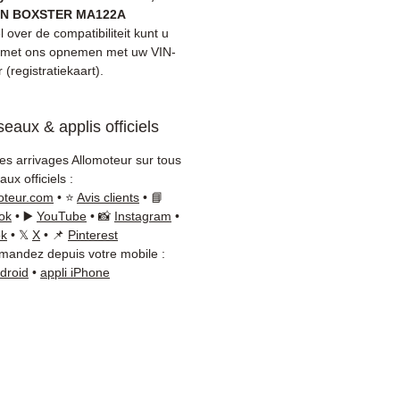
le levering met tracking
N BOXSTER MA122A
 / Kuehne+Nagel / DB
fel over de compatibiliteit kunt u
er)
 met ons opnemen met uw VIN-
(registratiekaart).
onsieve klantenservice via
App
eaux & applis officiels
es nodig?
Neem contact
s op via
+33 6 38 71 66 54
les arrivages Allomoteur sur tous
sApp beschikbaar) —
ux officiels :
g tot Vrijdag, 9u-18u.
oteur.com
• ⭐
Avis clients
• 📘
ok
• ▶️
YouTube
• 📸
Instagram
•
ok
• 𝕏
X
• 📌
Pinterest
andez depuis votre mobile :
ndroid
•
appli iPhone