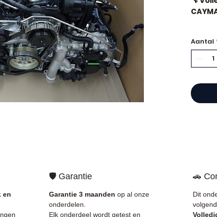
🔧 Vol
CAYMA
Aantal
⭐ Waa
kiezen
Franse
motore
Allom
catal
refere
gegara
mechan
Frankri
🛡️ Garantie
🚗 Com
✅ Onde
k en
Garantie 3 maanden
op al onze
Dit ond
gecont
onderdelen.
volgend
✅ 3 ma
ingen
Elk onderdeel wordt getest en
Volled