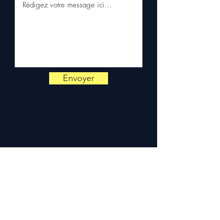
📞
Heeft u advies nodig?
Neem contact met ons op via
+33 6 38 71 66 54
(WhatsApp
beschikbaar) — Maandag tot
vrijdag, 9u-18u.
Envoyer