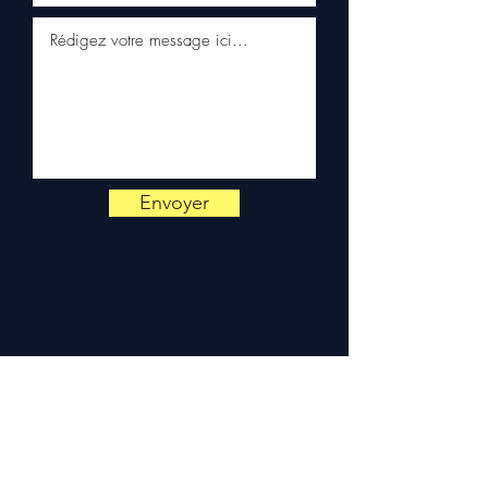
via WhatsApp
📞
Heeft u advies nodig?
Neem contact met ons op via
+33 6 38 71 66 54
(WhatsApp
beschikbaar) — Maandag tot
Vrijdag, 9u-18u.
Envoyer