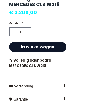
MERCEDES CLS W218
Prijs
€ 3.200,00
Aantal
*
In winkelwagen
🔧 Volledig dashboard
MERCEDES CLS W218
🚚 Verzending
⭐ Waarom Allomoteur.com
kiezen?
Snelle levering overal in Frankrijk
🛡️ Garantie
en Europa
Franse specialist in gebruikte
Fedex – voor