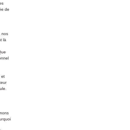
conta
es
ée de
à nos
t là
 Que
onnel
 et
teur
ule.
enons
urquoi