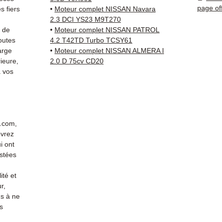
Compat
page of
 fiers
•
Moteur complet NISSAN Navara
vérifi
2.3 DCI YS23 M9T270
sur vo
s de
•
Moteur complet NISSAN PATROL
direct
outes
4.2 T42TD Turbo TCSY61
arge
•
Moteur complet NISSAN ALMERA I
Nissan
ieure,
2.0 D 75cv CD20
reste 
 vos
+33 6 3
vérific
Livrais
5 à 7 
métrop
r.com,
sur pa
evrez
en Eur
i ont
Allema
stées
Bas, P
ité et
3 mois
r,
profes
s à ne
Contac
s
(Whats