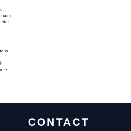
de.
ur.com
 état
s
 tous
📘
ram
•
 :
CONTACT