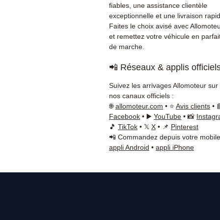
fiables, une assistance clientèle
exceptionnelle et une livraison rapi
Faites le choix avisé avec Allomote
et remettez votre véhicule en parfait
de marche.
📲 Réseaux & applis officiel
Suivez les arrivages Allomoteur sur
nos canaux officiels :
🌐
allomoteur.com
• ⭐
Avis clients
• 
Facebook
• ▶️
YouTube
• 📸
Instag
🎵
TikTok
• 𝕏
X
• 📌
Pinterest
📲 Commandez depuis votre mobile
appli Android
•
appli iPhone