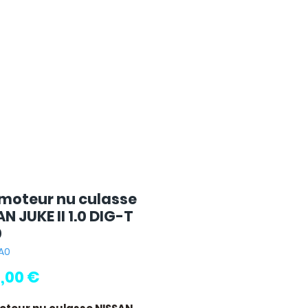
 moteur nu culasse
N JUKE II 1.0 DIG-T
0
RA0
Prix
0,00 €