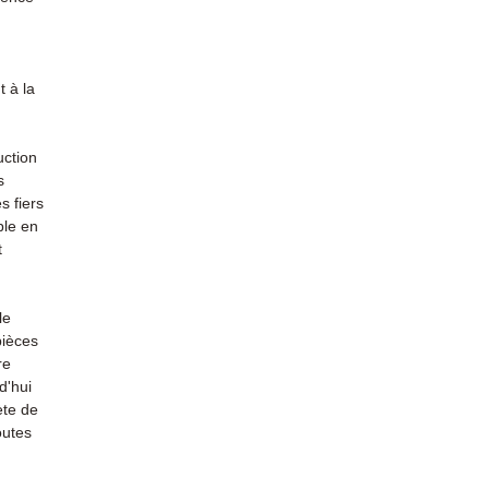
 à la
uction
s
s fiers
ble en
t
le
pièces
re
d'hui
ète de
outes