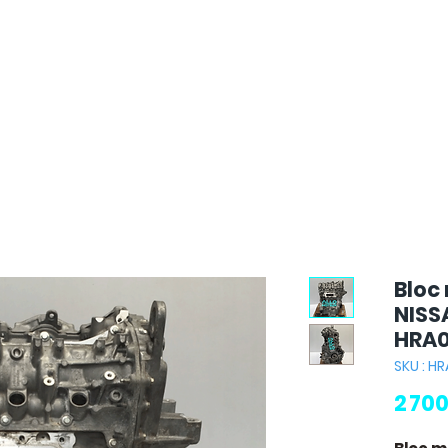
Bloc
NISSA
HRA
SKU : H
2 70