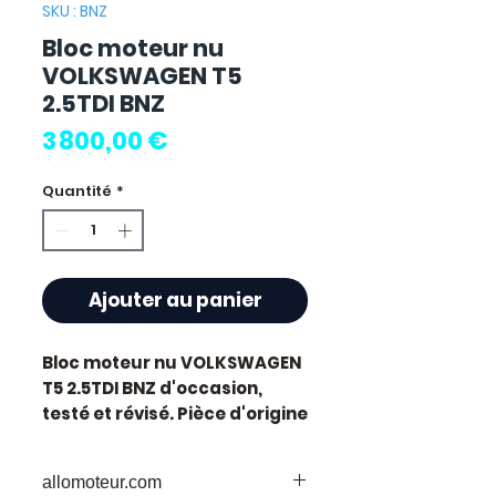
SKU : BNZ
Bloc moteur nu
VOLKSWAGEN T5
2.5TDI BNZ
Prix
3 800,00 €
Quantité
*
Ajouter au panier
Bloc moteur nu VOLKSWAGEN
T5 2.5TDI BNZ
d'occasion,
testé et révisé. Pièce d'origine
constructeur Volkswagen.
Motorisation diesel.
allomoteur.com
Caractéristiques techniques