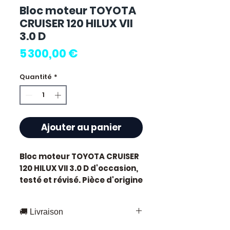
Bloc moteur TOYOTA
CRUISER 120 HILUX VII
3.0 D
Prix
5 300,00 €
Quantité
*
Ajouter au panier
Bloc moteur TOYOTA CRUISER
120 HILUX VII 3.0 D
d'occasion,
testé et révisé. Pièce d'origine
constructeur Toyota.
Cylindrée 3.0L. Motorisation
🚚 Livraison
diesel.
Caractéristiques techniques