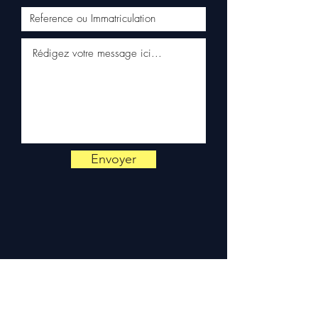
disponible par WhatsApp au
+33 6 38 71 66 54
pour toute
vérification.
Livraison & garantie :
Expédition en 5 à 7 jours
ouvrés en France
métropolitaine, livraison
gratuite sur palette
sécurisée. Expédition en
Europe (Belgique, Suisse,
Envoyer
Allemagne, Italie, Espagne,
Pays-Bas, Portugal) sur
devis. Garantie 3 mois pièces
— montage par professionnel
obligatoire.
Contact :
📞 +33 6 38 71 66 54
(WhatsApp) — 📧
contact@allomoteur.com