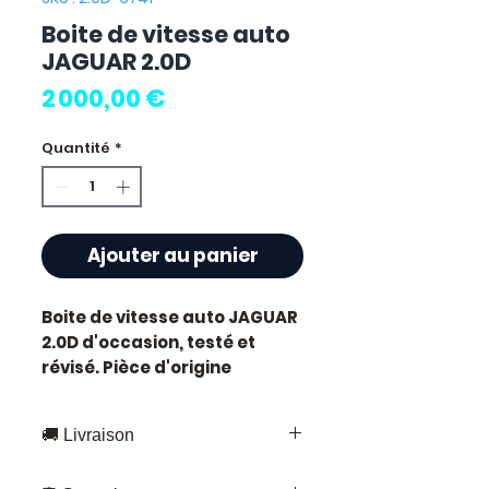
Boite de vitesse auto
JAGUAR 2.0D
Prix
2 000,00 €
Quantité
*
Ajouter au panier
Boite de vitesse auto JAGUAR
2.0D
d'occasion, testé et
révisé. Pièce d'origine
constructeur Jaguar.
Caractéristiques techniques
🚚 Livraison
:
Kilométrage :
83 000 km
Livraison rapide partout en France