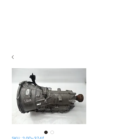
SKU : 2.0D-374f