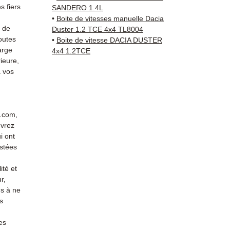
sur vo
 fiers
SANDERO 1.4L
direct
•
Boite de vitesses manuelle Dacia
Dacia.
s de
Duster 1.2 TCE 4x4 TL8004
outes
reste 
•
Boite de vitesse DACIA DUSTER
arge
4x4 1.2TCE
+33 6 3
ieure,
vérific
 vos
Livrais
5 à 7 
métrop
sur pa
r.com,
en Eur
evrez
Allema
i ont
Bas, P
stées
3 mois
ité et
profes
r,
Contac
s à ne
(Whats
s
conta
es