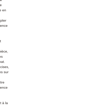
re
e en
mpter
ience
t
pièce,
es
hat.
cises,
ns sur
tre
rience
 à la