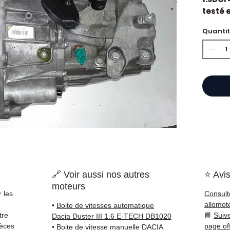
testé e
constr
Quanti
diesel.
Caract
Kilo
Mar
Car
État 
ava
Gara
Quand 
vitess
vibrati
rappor
🔗 Voir aussi nos autres
⭐ Avis
l'embr
moteurs
est so
 les
Consult
qu'une
allomot
•
Boite de vitesses automatique
Compat
tre
📘
Suiv
Dacia Duster III 1.6 E-TECH DB1020
vérifi
ièces
page of
•
Boite de vitesse manuelle DACIA