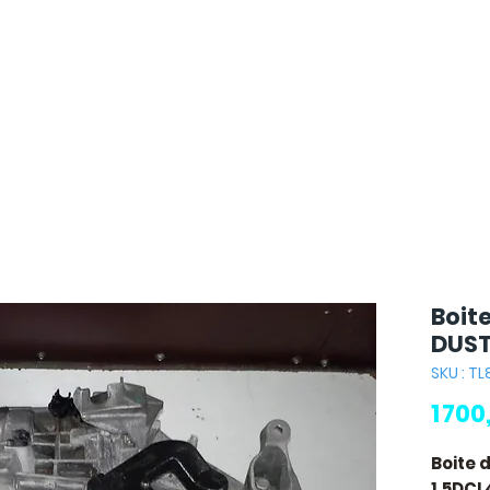
Boit
DUST
SKU : T
1 700
Boite 
1.5DCI