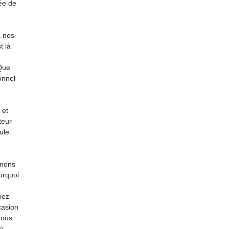
ée de
à nos
t là
 Que
onnel
 et
teur
ule.
enons
urquoi
iez
casion
nous
la