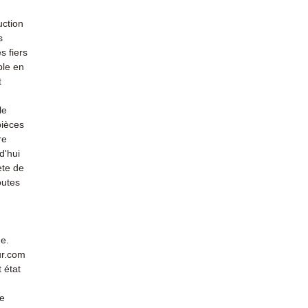
uction
s
s fiers
ble en
t
le
pièces
re
d'hui
ète de
outes
de.
ur.com
 état
de