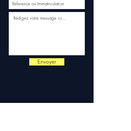
Europe (Belgique, Suisse,
Allemagne, Italie, Espagne,
Pays-Bas, Portugal) sur
devis. Garantie 3 mois pièces
— montage par professionnel
obligatoire.
Contact :
📞 +33 6 38 71 66 54
(WhatsApp) — 📧
contact@allomoteur.com
Envoyer