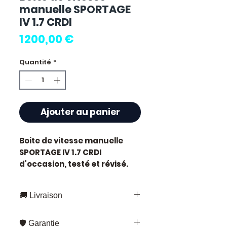
manuelle SPORTAGE
IV 1.7 CRDI
Prix
1 200,00 €
Quantité
*
Ajouter au panier
Boite de vitesse manuelle
SPORTAGE IV 1.7 CRDI
d'occasion, testé et révisé.
Cylindrée 1.7L. Transmission
manuelle.
🚚 Livraison
Caractéristiques techniques
:
Livraison rapide partout en France
Kilométrage :
84 000 km
🛡️ Garantie
et en Europe