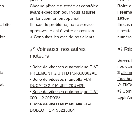
rappor
ds
Chaque pièce est testée et contrôlée
Boite 
l'embr
avant expédition pour vous assurer
Freemo
est so
un fonctionnement optimal.
163cv
qu'une
alette
En cas de problème, notre service
En cas d
après-vente est à votre disposition.
n'hésit
Compat
ion.
⭐
Consultez les avis de nos clients
numéro 
vérifi
sur vo
🔗 Voir aussi nos autres
📲 Rés
direct
moteurs
Fiat. 
Suivez 
dispon
nos cana
•
Boite de vitesses automatique FIAT
38 71 6
te
🌐
allom
FREEMONT 2.0 JTD P04800802AC
Livrais
Facebo
•
Boite de vitesses manuelle FIAT
ook —
🎵
TikT
5 à 7 
DUCATO 2.2 M-JET 20UM28
📲 Comm
•
Boite de vitesses automatique FIAT
métrop
appli A
600 1.2 20F99V
sur pa
•
Boite de vitesses manuelle FIAT
en Eur
DOBLO II 1.4 55215984
Allema
Bas, P
3 mois