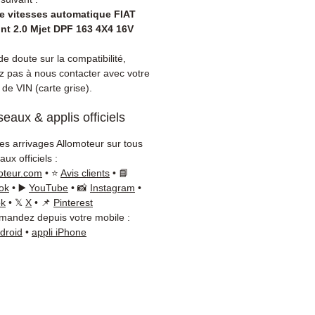
ts, bruits suspects à
de vitesses automatique FIAT
ayage. L'échange standard
nt 2.0 Mjet DPF 163 4X4 16V
uvent plus économique
 réparation.
e doute sur la compatibilité,
ez pas à nous contacter avec votre
ibilité :
Avant commande,
de VIN (carte grise).
ez la référence de votre pièce
tre carte grise ou
eaux & applis officiels
ement sur votre véhicule
Notre équipe technique reste
les arrivages Allomoteur sur tous
ible par WhatsApp au
+33 6
ux officiels :
6 54
pour toute vérification.
oteur.com
• ⭐
Avis clients
• 📘
on & garantie :
Expédition en
ok
• ▶️
YouTube
• 📸
Instagram
•
ok
• 𝕏
X
• 📌
Pinterest
jours ouvrés en France
andez depuis votre mobile :
olitaine, livraison gratuite
ndroid
•
appli iPhone
lette sécurisée. Expédition
ope (Belgique, Suisse,
gne, Italie, Espagne, Pays-
ortugal) sur devis. Garantie
 pièces — montage par