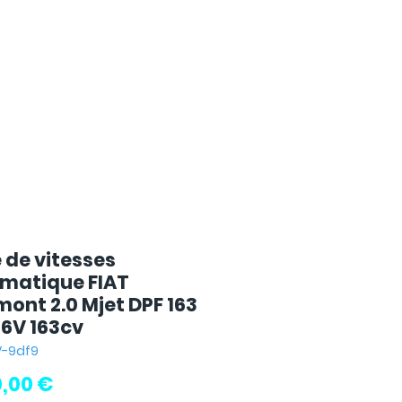
 de vitesses
matique FIAT
mont 2.0 Mjet DPF 163
16V 163cv
6V-9df9
Prix
0,00 €