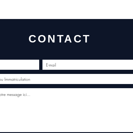
profes
Contac
(Whats
conta
CONTACT