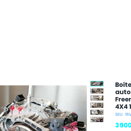
Boite
auto
Free
4X4 
SKU : 1
3 90