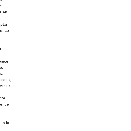
re
e en
mpter
ience
t
pièce,
es
hat.
cises,
ns sur
tre
rience
 à la