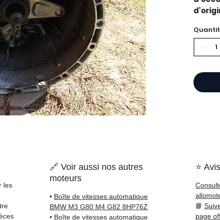
d'orig
Transm
Quanti
Caract
Kilo
Mar
Tran
État 
ava
Gara
Quand 
vitess
vibrati
rappor
l'embr
🔗 Voir aussi nos autres
⭐ Avis
est so
moteurs
qu'une
 les
Consult
Compat
allomot
•
Boîte de vitesses automatique
vérifi
tre
📘
Suiv
BMW M3 G80 M4 G82 8HP76Z
sur vo
ièces
page of
•
Boîte de vitesses automatique