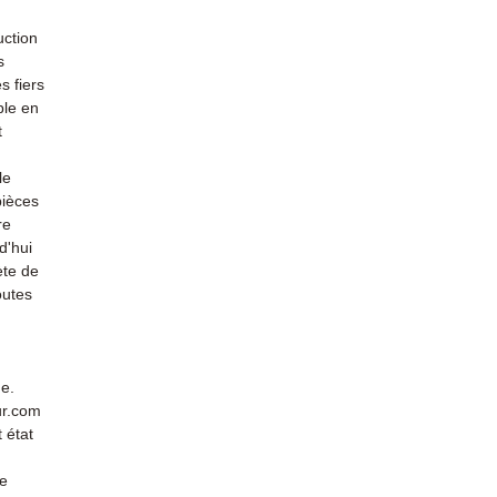
uction
s
s fiers
ble en
t
le
pièces
re
d'hui
ète de
outes
de.
ur.com
 état
de