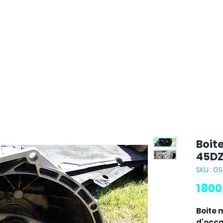
Boit
45D
SKU : G
1 80
Boite
d'occas