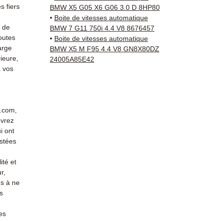
direct
 fiers
BMW X5 G05 X6 G06 3.0 D 8HP80
BMW. N
•
Boite de vitesses automatique
reste 
s de
BMW 7 G11 750i 4.4 V8 8676457
outes
+33 6 3
•
Boite de vitesses automatique
arge
BMW X5 M F95 4.4 V8 GN8X80DZ
vérific
ieure,
24005A85E42
Livrais
 vos
5 à 7 
métrop
sur pa
en Eur
r.com,
Allema
evrez
Bas, P
i ont
3 mois
stées
profes
ité et
Contac
r,
(Whats
s à ne
conta
s
es