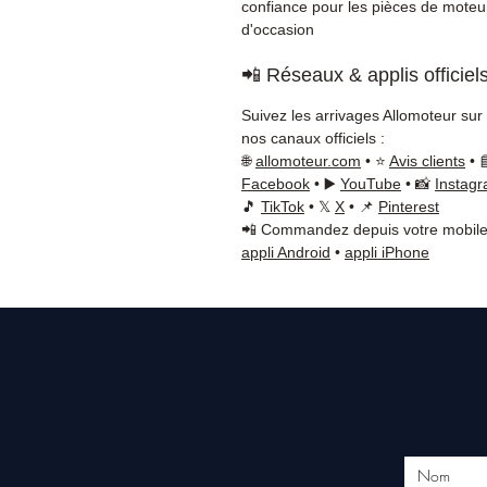
confiance pour les pièces de moteu
d'occasion
📲 Réseaux & applis officiel
Suivez les arrivages Allomoteur sur
nos canaux officiels :
🌐
allomoteur.com
• ⭐
Avis clients
• 
Facebook
• ▶️
YouTube
• 📸
Instag
🎵
TikTok
• 𝕏
X
• 📌
Pinterest
📲 Commandez depuis votre mobile
appli Android
•
appli iPhone