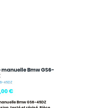
e manuelle Bmw GS6-
Z
S6-45DZ
Prix
0,00 €
 manuelle Bmw GS6-45DZ
ion, testé et révisé. Pièce