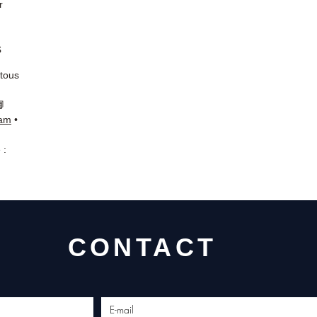
r
s
 tous
📘
ram
•
 :
CONTACT