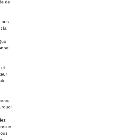
ée de
à nos
t là
 Que
onnel
 et
teur
ule.
enons
urquoi
iez
casion
nous
la