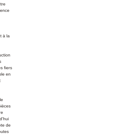
tre
rience
 à la
uction
s
s fiers
ble en
t
le
pièces
re
d'hui
ète de
outes