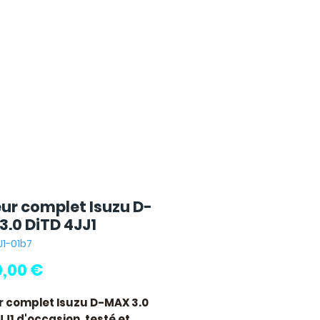
ur complet Isuzu D-
3.0 DiTD 4JJ1
J1-01b7
Prix
0,00 €
 complet Isuzu D-MAX 3.0
JJ1
d'occasion, testé et