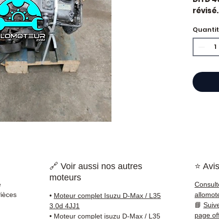
révisé.
constr
Quanti
Motori
Caract
Kilo
Mar
Cyli
Car
État 
ava
Gara
Quand 
?
Casse
impor
🔗 Voir aussi nos autres
⭐ Avis
d'huil
moteurs
voyan
e
Consult
simple
Pièces
allomot
•
Moteur complet Isuzu D-Max / L35
supéri
📘
Suiv
3.0d 4JJ1
standa
page of
•
Moteur complet isuzu D-Max / L35