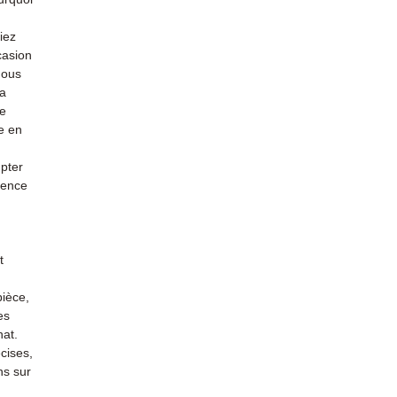
iez
casion
nous
la
re
e en
mpter
ience
t
pièce,
es
hat.
cises,
ns sur