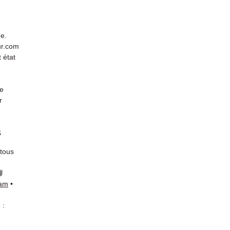
de.
ur.com
 état
de
r
s
 tous
📘
ram
•
 :