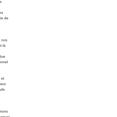
s
es
ée de
à nos
t là
 Que
onnel
 et
teur
ule.
enons
urquoi