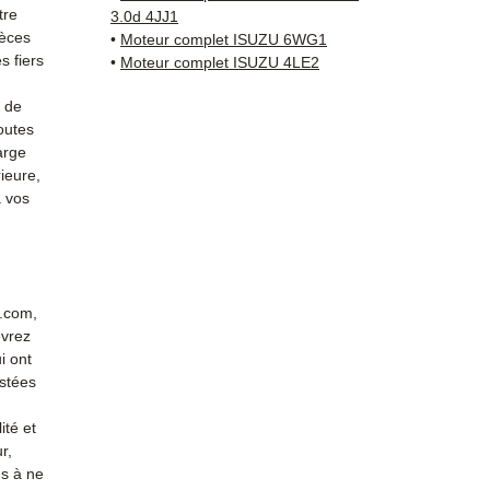
Compat
tre
3.0d 4JJ1
vérifi
ièces
•
Moteur complet ISUZU 6WG1
sur vo
 fiers
•
Moteur complet ISUZU 4LE2
direct
s de
Isuzu.
outes
reste 
arge
+33 6 3
ieure,
vérific
 vos
Livrais
5 à 7 
métrop
sur pa
en Eur
r.com,
evrez
Allema
i ont
Bas, P
stées
3 mois
profes
ité et
Contac
r,
(Whats
s à ne
conta