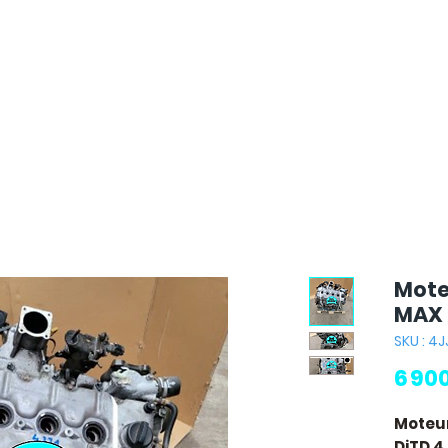
Mote
MAX 
SKU : 4J
6 90
Moteur
DiTD 4