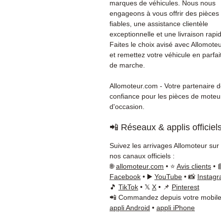
marques de véhicules. Nous nous
engageons à vous offrir des pièces
fiables, une assistance clientèle
exceptionnelle et une livraison rapi
Faites le choix avisé avec Allomote
et remettez votre véhicule en parfait
de marche.
Allomoteur.com - Votre partenaire 
confiance pour les pièces de moteu
d'occasion.
📲 Réseaux & applis officiel
Suivez les arrivages Allomoteur sur
nos canaux officiels :
🌐
allomoteur.com
• ⭐
Avis clients
• 
Facebook
• ▶️
YouTube
• 📸
Instag
🎵
TikTok
• 𝕏
X
• 📌
Pinterest
📲 Commandez depuis votre mobile
appli Android
•
appli iPhone