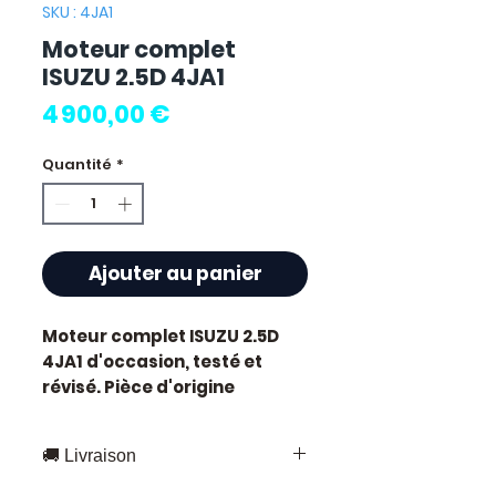
SKU : 4JA1
Moteur complet
ISUZU 2.5D 4JA1
Prix
4 900,00 €
Quantité
*
Ajouter au panier
Moteur complet ISUZU 2.5D
4JA1
d'occasion, testé et
révisé. Pièce d'origine
constructeur Isuzu.
Caractéristiques techniques
🚚 Livraison
:
Kilométrage :
67 000 km