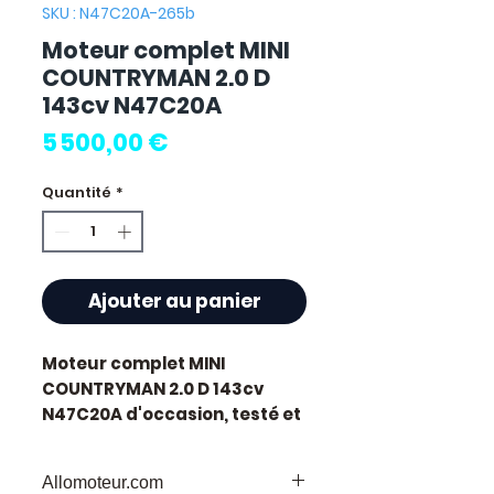
SKU : N47C20A-265b
Moteur complet MINI
COUNTRYMAN 2.0 D
143cv N47C20A
Prix
5 500,00 €
Quantité
*
Ajouter au panier
Moteur complet MINI
COUNTRYMAN 2.0 D 143cv
N47C20A
d'occasion, testé et
révisé. Pièce d'origine
constructeur Mini, référence
Allomoteur.com
moteur
N47C20A
. Cylindrée