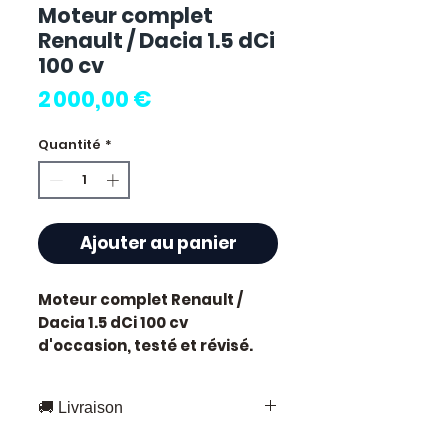
Moteur complet
Renault / Dacia 1.5 dCi
100 cv
Prix
2 000,00 €
Quantité
*
Ajouter au panier
Moteur complet Renault /
Dacia 1.5 dCi 100 cv
d'occasion, testé et révisé.
Pièce d'origine constructeur
Dacia. Cylindrée 1.5L
🚚 Livraison
développant 100 chevaux.
Motorisation diesel.
Livraison rapide partout en France