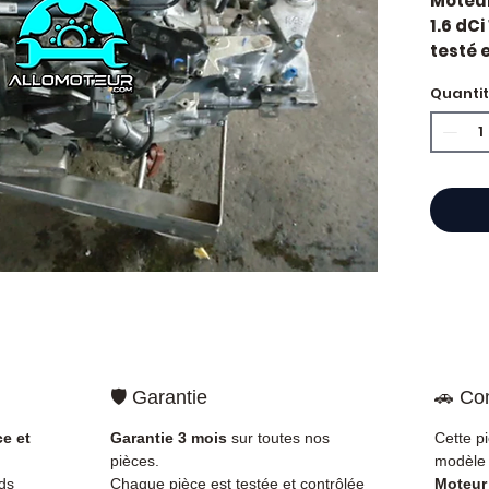
Moteur
1.6 dC
testé e
constr
Quanti
1.6L d
Motori
Caract
Kilo
Mar
Cyli
Puis
Car
État 
ava
Gara
Quand
🛡️ Garantie
🚗 Com
Renaul
impor
ce et
Garantie 3 mois
sur toutes nos
Cette p
d'huil
pièces.
modèle 
voyan
ds
Chaque pièce est testée et contrôlée
Moteur