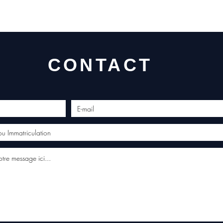
profes
Contac
(Whats
conta
CONTACT