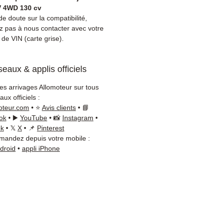
ment coût de réparation
V 4WD 130 cv
eur à celui d'un échange
e doute sur la compatibilité,
rd.
ez pas à nous contacter avec votre
de VIN (carte grise).
ibilité :
Avant commande,
ez la référence de votre pièce
tre carte grise ou
eaux & applis officiels
ement sur votre véhicule
t. Notre équipe technique
les arrivages Allomoteur sur tous
disponible par WhatsApp au
ux officiels :
8 71 66 54
pour toute
oteur.com
• ⭐
Avis clients
• 📘
ation.
ok
• ▶️
YouTube
• 📸
Instagram
•
ok
• 𝕏
X
• 📌
Pinterest
on & garantie :
Expédition en
andez depuis votre mobile :
jours ouvrés en France
ndroid
•
appli iPhone
olitaine, livraison gratuite
lette sécurisée. Expédition
ope (Belgique, Suisse,
gne, Italie, Espagne, Pays-
ortugal) sur devis. Garantie
 pièces — montage par