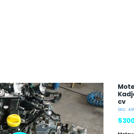
Mote
Kadja
cv
SKU : 
5 30