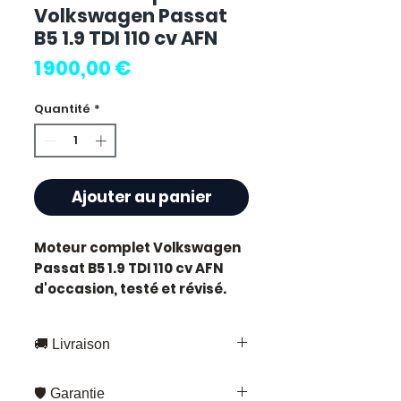
Volkswagen Passat
B5 1.9 TDI 110 cv AFN
Prix
1 900,00 €
Quantité
*
Ajouter au panier
Moteur complet Volkswagen
Passat B5 1.9 TDI 110 cv AFN
d'occasion, testé et révisé.
Pièce d'origine constructeur
Volkswagen. Cylindrée 1.9L
🚚 Livraison
développant 110 chevaux.
Motorisation diesel.
Livraison rapide partout en France
Caractéristiques techniques
🛡️ Garantie
et en Europe