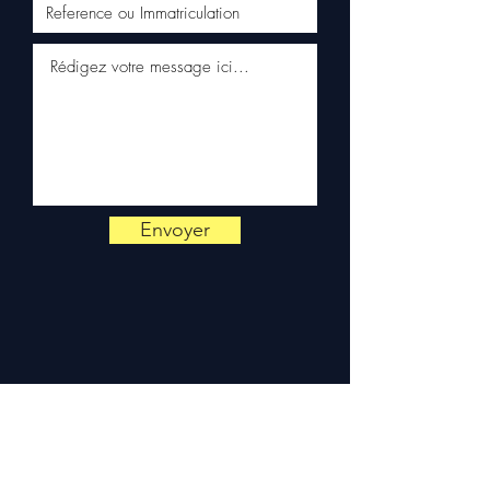
commande, vérifiez la
référence de votre pièce sur
votre carte grise ou
directement sur votre
véhicule Volkswagen. Notre
équipe technique reste
disponible par WhatsApp au
+33 6 38 71 66 54
pour toute
vérification.
Livraison & garantie :
Envoyer
Expédition en 5 à 7 jours
ouvrés en France
métropolitaine, livraison
gratuite sur palette
sécurisée. Expédition en
Europe (Belgique, Suisse,
Allemagne, Italie, Espagne,
Pays-Bas, Portugal) sur
devis. Garantie 3 mois pièces
— montage par professionnel