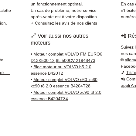
direct
un fonctionnement optimal.
En cas d
Volvo.
alette
En cas de problème, notre service
n'hésit
reste 
après-vente est à votre disposition.
numéro 
ion.
⭐
Consultez les avis de nos clients
+33 6 3
vérific
🔗 Voir aussi nos autres
📲 Rés
Livrais
moteurs
5 à 7 
Suivez 
métrop
nos cana
•
Moteur complet VOLVO FM EURO6
sur pa
te
🌐
allom
D13K500 12,8L 500CV 21948473
en Eur
Facebo
•
Bloc moteur nu VOLVO b5 2.0
Allema
ook —
🎵
TikT
essence B420T2
📲 Comm
Bas, P
•
Moteur complet VOLVO s60 xc60
appli A
xc90 t8 2.0 essence B4204T28
3 mois
•
Moteur complet VOLVO xc90 t8 2.0
profes
essence B4204T34
Contac
(Whats
conta