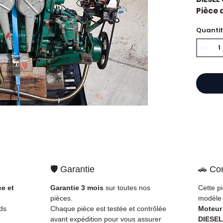
Pièce 
Volvo.
Quanti
Caract
Kilo
Mar
État 
ava
Gara
Quand 
?
Casse
impor
d'huil
voyan
simple
🛡️ Garantie
🚗 Com
supéri
standa
ce et
Garantie 3 mois
sur toutes nos
Cette p
Compat
pièces.
modèle 
vérifi
ds
Chaque pièce est testée et contrôlée
Moteur
sur vo
avant expédition pour vous assurer
DIESEL