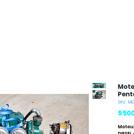
Mote
Pent
SKU : M
5 50
Moteur
DIESEL