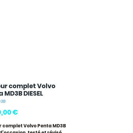
ur complet Volvo
a MD3B DIESEL
D3B
Prix
0,00 €
 complet Volvo Penta MD3B
d'occasion, testé et révisé.