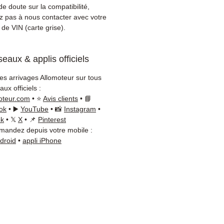
ement sur votre véhicule
e doute sur la compatibilité,
 Notre équipe technique
ez pas à nous contacter avec votre
disponible par WhatsApp au
de VIN (carte grise).
8 71 66 54
pour toute
ation.
eaux & applis officiels
on & garantie :
Expédition en
jours ouvrés en France
les arrivages Allomoteur sur tous
olitaine, livraison gratuite
ux officiels :
lette sécurisée. Expédition
oteur.com
• ⭐
Avis clients
• 📘
ope (Belgique, Suisse,
ok
• ▶️
YouTube
• 📸
Instagram
•
gne, Italie, Espagne, Pays-
ok
• 𝕏
X
• 📌
Pinterest
andez depuis votre mobile :
ortugal) sur devis. Garantie
ndroid
•
appli iPhone
 pièces — montage par
sionnel obligatoire.
t :
📞 +33 6 38 71 66 54
App) — 📧
ct@allomoteur.com