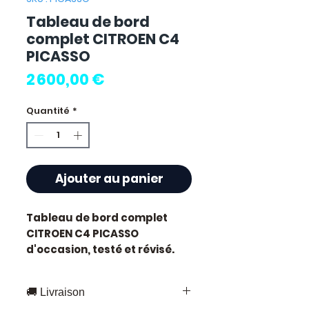
Tableau de bord
complet CITROEN C4
PICASSO
Prix
2 600,00 €
Quantité
*
Ajouter au panier
Tableau de bord complet
CITROEN C4 PICASSO
d'occasion, testé et révisé.
Pièce d'origine constructeur
Citroen.
🚚 Livraison
Caractéristiques techniques