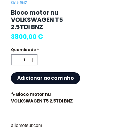
SKU: BNZ
Bloco motor nu
VOLKSWAGEN T5
2.5TDI BNZ
Preço
3800,00 €
Quantidade
*
Adicionar ao carrinho
🔧 Bloco motor nu
VOLKSWAGEN T5 2.5TDI BNZ
🏷️ Quilometragem : 0 km
certificados
allomoteur.com