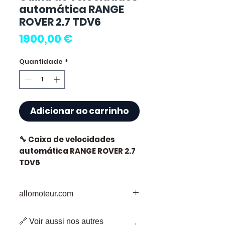
automática RANGE
ROVER 2.7 TDV6
Preço
1900,00 €
Quantidade
*
Adicionar ao carrinho
🔧 Caixa de velocidades
automática RANGE ROVER 2.7
TDV6
🏷️ Quilometragem : 81 000 km
allomoteur.com
certificados
O Seu Destino de Confiança para
🔗 Voir aussi nos autres
Peças de Motor em Segunda Mão