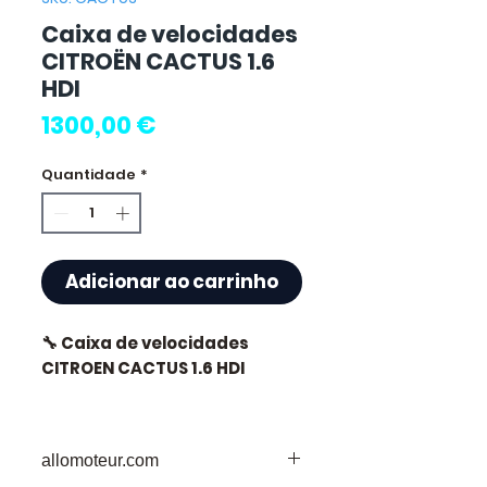
Caixa de velocidades
CITROËN CACTUS 1.6
HDI
Preço
1300,00 €
Quantidade
*
Adicionar ao carrinho
🔧 Caixa de velocidades
CITROEN CACTUS 1.6 HDI
allomoteur.com
⭐ Por que escolher