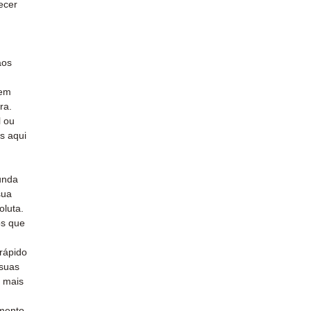
ecer
aos
 em
ra.
l ou
s aqui
unda
sua
oluta.
s que
rápido
 suas
 mais
mento