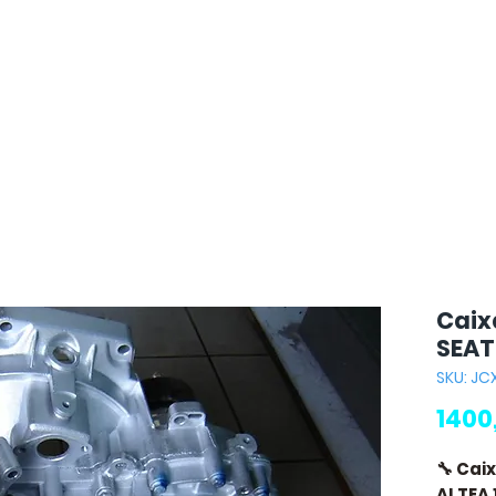
Caix
SEAT
SKU: JC
1400
🔧 Cai
ALTEA 