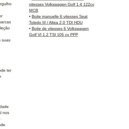
rastre
rgulho
vitesses Volkswagen Golf 1.4 122cv
Kuehne
MCB
✅ Serv
or
•
Boite manuelle 6 vitesses Seat
marcas
Whats
Toledo III / Altea 2.0 TDI HDU
leção
•
Boite de vitesses 6 Volkswagen
Golf VI 1.2 TSI 105 cv PPP
📞
Prec
 suas
em co
71 66 5
Segund
de ter
e
idade
l nos
s
ode