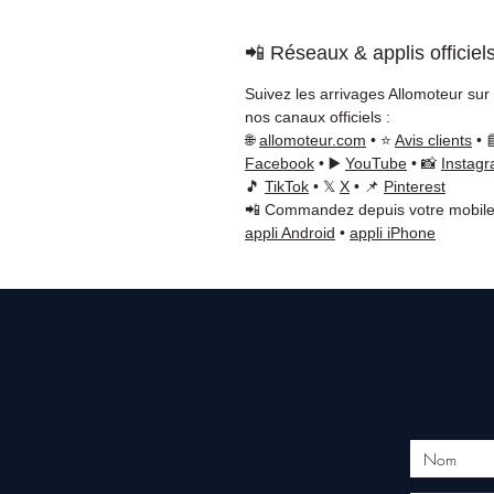
📲 Réseaux & applis officiel
Suivez les arrivages Allomoteur sur
nos canaux officiels :
🌐
allomoteur.com
• ⭐
Avis clients
• 
Facebook
• ▶️
YouTube
• 📸
Instag
🎵
TikTok
• 𝕏
X
• 📌
Pinterest
📲 Commandez depuis votre mobile
appli Android
•
appli iPhone