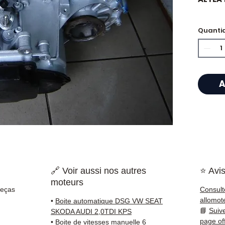
Quanti
⭐ Por 
Allomo
Especi
A
caixas
Allom
catál
referê
testad
rapid
🇫🇷 e 
🔗 Voir aussi nos autres
⭐ Avis
moteurs
✅ Peça
Peças
Consult
antes 
allomot
•
Boite automatique DSG VW SEAT
✅ Gara
📘
Suiv
SKODA AUDI 2,0TDI KPS
✅ Entr
page of
•
Boite de vitesses manuelle 6