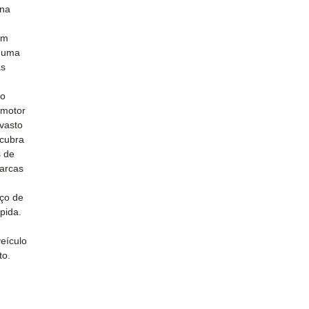
 na
um
o uma
às
do
 motor
vasto
scubra
s de
marcas
iço de
pida.
eículo
to.