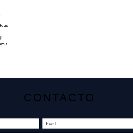
s
 tous
📘
ram
•
 :
CONTACTO