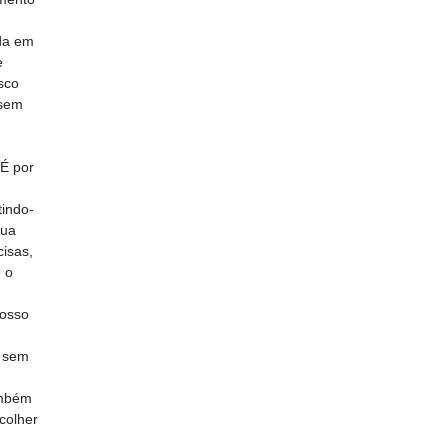
da em
e
sco
 sem
 É por
tindo-
sua
isas,
 o
osso
e sem
ambém
colher