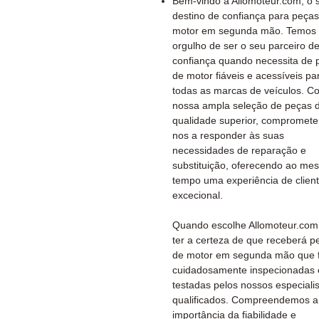
Bem-vindo à Allomoteur.com, o 
destino de confiança para peça
motor em segunda mão. Temos
orgulho de ser o seu parceiro d
confiança quando necessita de 
de motor fiáveis e acessíveis pa
todas as marcas de veículos. C
nossa ampla seleção de peças 
qualidade superior, compromet
nos a responder às suas
necessidades de reparação e
substituição, oferecendo ao me
tempo uma experiência de clien
excecional.
Quando escolhe Allomoteur.com
ter a certeza de que receberá p
de motor em segunda mão que 
cuidadosamente inspecionadas 
testadas pelos nossos especiali
qualificados. Compreendemos a
importância da fiabilidade e