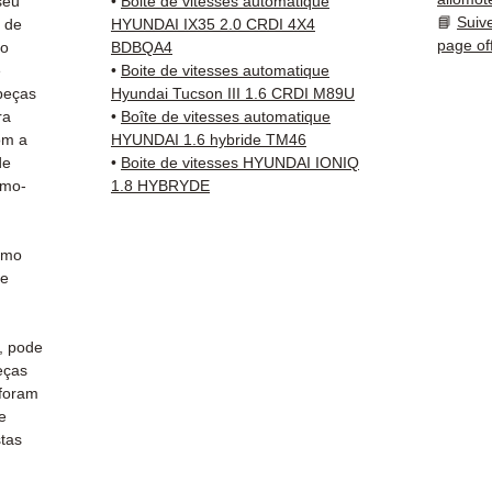
seu
•
Boite de vitesses automatique
rapid
📘
Suiv
s de
HYUNDAI IX35 2.0 CRDI 4X4
🇫🇷 e 
page of
 o
BDBQA4
e
•
Boite de vitesses automatique
✅ Peça
peças
Hyundai Tucson III 1.6 CRDI M89U
antes 
ra
•
Boîte de vitesses automatique
om a
HYUNDAI 1.6 hybride TM46
✅ Gara
de
•
Boite de vitesses HYUNDAI IONIQ
✅ Entr
emo-
1.8 HYBRYDE
rastre
Kuehne
✅ Aten
smo
por W
te
📞
Prec
Conta
, pode
(Whats
eças
a Sext
foram
e
stas