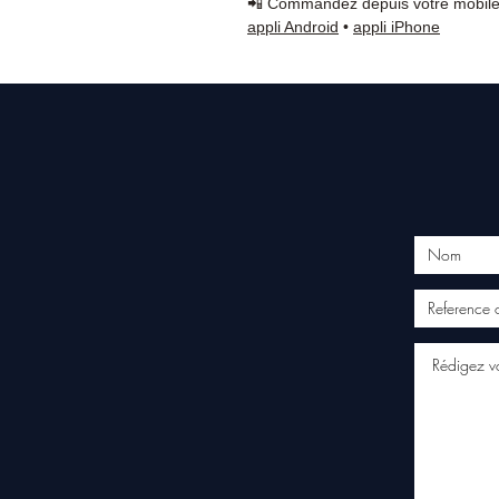
📲 Commandez depuis votre mobile
appli Android
•
appli iPhone