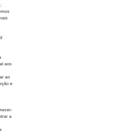
,
temos
mais
il
a
al aos
ar ao
leção e
o
rnecer-
trar a
o
a