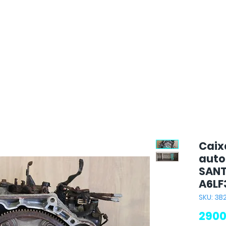
Caix
auto
SANTA
A6LF
SKU: 3B
2900