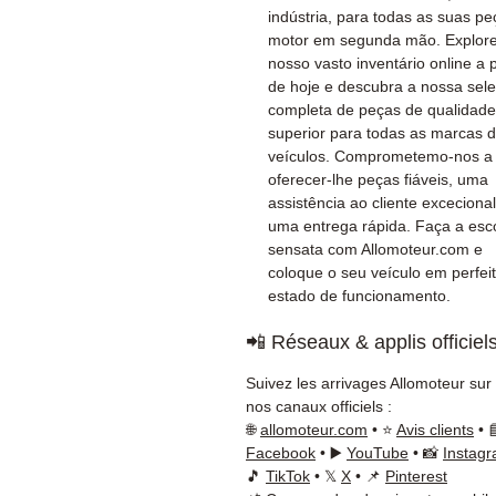
indústria, para todas as suas p
motor em segunda mão. Explore
nosso vasto inventário online a p
de hoje e descubra a nossa sel
completa de peças de qualidade
superior para todas as marcas 
veículos. Comprometemo-nos a
oferecer-lhe peças fiáveis, uma
assistência ao cliente excecional
uma entrega rápida. Faça a esc
sensata com Allomoteur.com e
coloque o seu veículo em perfei
estado de funcionamento.
📲 Réseaux & applis officiel
Suivez les arrivages Allomoteur sur
nos canaux officiels :
🌐
allomoteur.com
• ⭐
Avis clients
• 
Facebook
• ▶️
YouTube
• 📸
Instag
🎵
TikTok
• 𝕏
X
• 📌
Pinterest