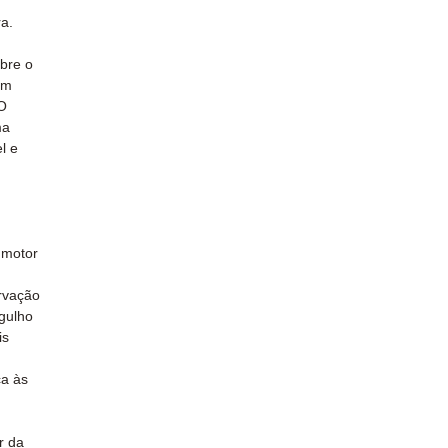
a.
bre o
em
O
ma
l e
 motor
rvação
gulho
is
ca às
r da