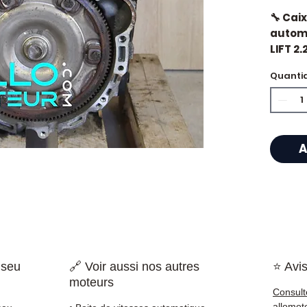
🔧 Cai
automá
LIFT 2
Quanti
🏷️ Qu
certif
🔖 Ref
A
⭐ Por 
Allomo
Especi
caixas
Allom
 seu
🔗 Voir aussi nos autres
⭐ Avis
catálo
moteurs
referê
Consult
testad
allomot