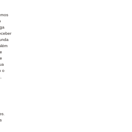
emos
o
ega
receber
gunda
Além
e
ue
ua
m o
,
es.
s