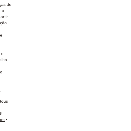
eças de
 o
artir
eção
de
 e
olha
to
s
 tous
📘
ram
•