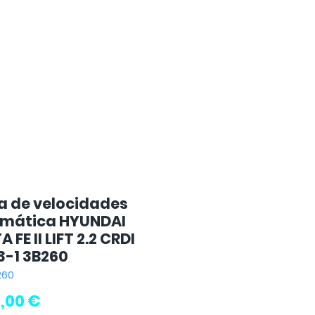
a de velocidades
mática HYUNDAI
 FE II LIFT 2.2 CRDI
3-1 3B260
260
Preço
,00 €