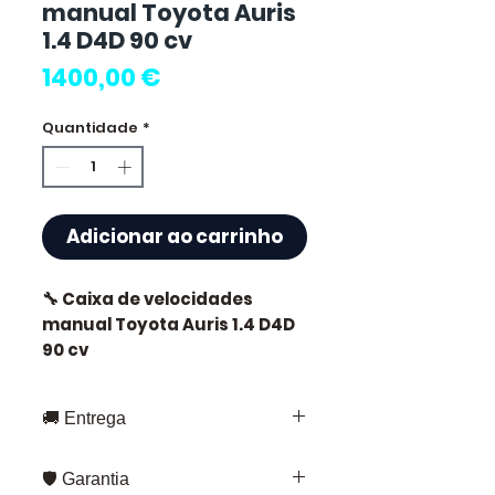
manual Toyota Auris
1.4 D4D 90 cv
Preço
1400,00 €
Quantidade
*
Adicionar ao carrinho
🔧 Caixa de velocidades
manual Toyota Auris 1.4 D4D
90 cv
🏷️ Quilometragem : 91 000 km
🚚 Entrega
certificados
Entrega rápida em toda a França e
🛡️ Garantia
Europa