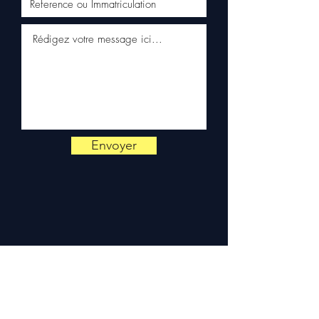
✅ Entrega rápida com
rastreamento (Fedex /
Kuehne+Nagel / DB Schenker)
✅ Serviço de atendimento ao
cliente reactivo por
WhatsApp
📞
Precisa de um conselho ?
Contacte-nos no
+33 6 38 71
Envoyer
66 54
(WhatsApp disponível)
— Segunda a Sexta, 9h-18h.