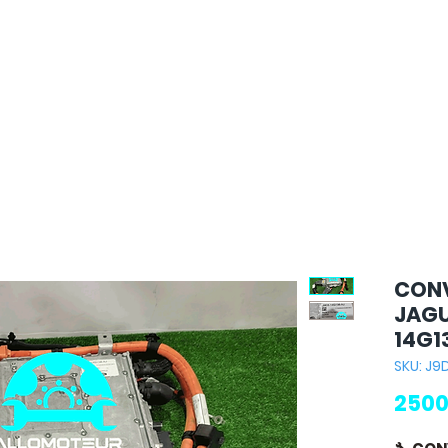
CONV
JAGU
14G1
SKU: J9
2500