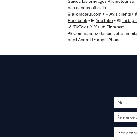
Suivez les arrivages Allomoteur sur
nos canaux officiels :
🌐
allomoteur.com
• ⭐
Avis clients
• 
Facebook
• ▶️
YouTube
• 📸
Instag
🎵
TikTok
• 𝕏
X
• 📌
Pinterest
📲 Commandez depuis votre mobile
appli Android
•
appli iPhone