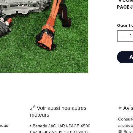
🔧 CON
PACE 
Quanti
⭐ Porq
?
Especi
A
caixas
Allom
catálo
referê
testad
rapid
🇫🇷 e 
🔗 Voir aussi nos autres
⭐ Avis
moteurs
✅ Peça
Consult
antes 
adas
allomot
•
Batterie JAGUAR i-PACE X590
✅ Gara
📘
Suiv
EV400 90kWh J9D310B759CG