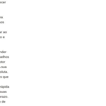
ecer
ma
aos
ar ao
ão e
onder
selhos
otor
A sua
oluta.
s que
rápida
 suas
prazo.
o de