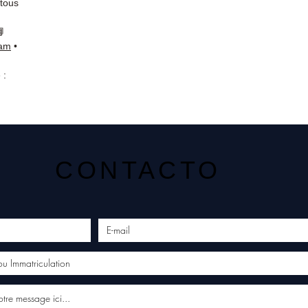
 tous
📘
ram
•
 :
CONTACTO