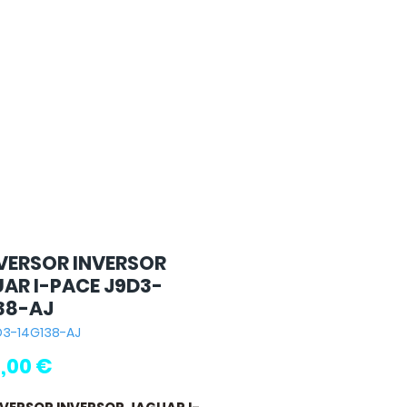
ERSOR INVERSOR
AR I-PACE J9D3-
38-AJ
D3-14G138-AJ
Preço
,00 €