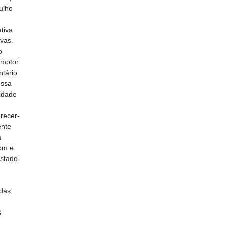
ulho
tiva
vas.
o
 motor
ntário
ossa
idade
recer-
ente
a
om e
estado
das.
s