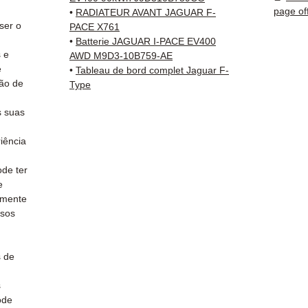
✅ Entr
page of
•
RADIATEUR AVANT JAGUAR F-
rastre
ser o
PACE X761
Kuehne
•
Batterie JAGUAR I-PACE EV400
s e
✅ Aten
AWD M9D3-10B759-AE
e
•
Tableau de bord complet Jaguar F-
por W
ão de
Type
📞
Prec
 suas
Conta
(Whats
iência
a Sext
de ter
e
amente
ssos
s de
s
ode