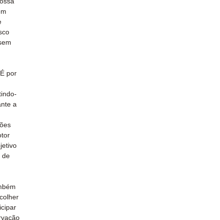
possa
em
e
sco
 sem
 É por
tindo-
ante a
ções
tor
etivo
a de
ambém
colher
icipar
rvação