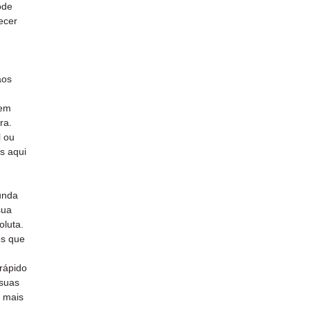
ode
ecer
aos
 em
ra.
l ou
s aqui
unda
sua
oluta.
s que
rápido
 suas
 mais