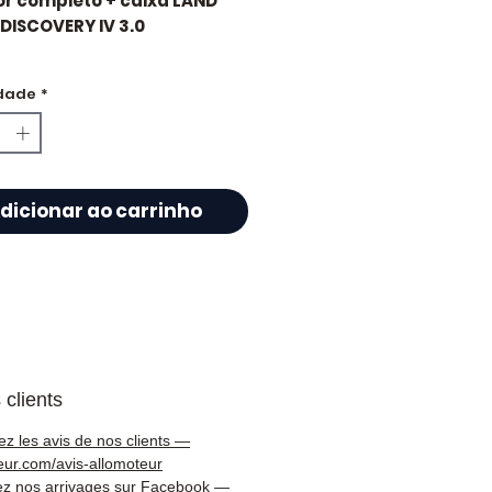
or completo + caixa LAND
DISCOVERY IV 3.0
ilometragem : 39 000 km
dade
*
icados
que escolher
dicionar ao carrinho
teur.com ?
alista francês em motores e
 de velocidades usados,
oteur.com
oferece um
go de mais de
50 000
ncias
de peças mecânicas
 clients
as, garantidas e entregues
amente em toda a França
ez les avis de nos clients —
Europa 🇪🇺.
eur.com/avis-allomoteur
ez nos arrivages sur Facebook —