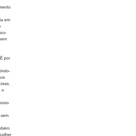
mento
da em
e
sco
 sem
 É por
tindo-
sua
isas,
 o
osso
e sem
ambém
colher