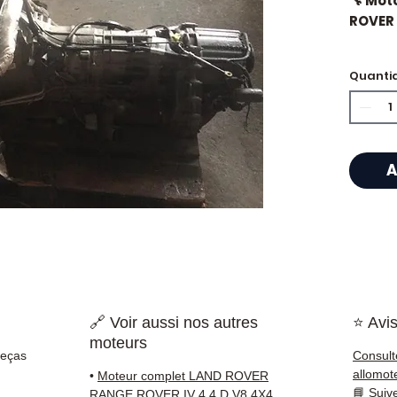
🔧 Mot
ROVER 
🏷️ Qu
Quanti
certif
⭐ Por 
A
Allomo
Especi
caixas
Allom
catálo
referê
🔗 Voir aussi nos autres
⭐ Avis
testad
moteurs
rapid
Peças
Consult
🇫🇷 e 
allomot
•
Moteur complet LAND ROVER
📘
Suiv
RANGE ROVER IV 4.4 D V8 4X4