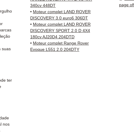
✅ Peça
page of
340cv 448DT
antes 
rgulho
•
Moteur complet LAND ROVER
✅ Gara
DISCOVERY 3.0 euro6 306DT
or
✅ Entr
•
Moteur complet LAND ROVER
marcas
DISCOVERY SPORT 2.0 D 4X4
rastre
leção
180cv AJ20D4 204DTD
Kuehne
•
Moteur complet Range Rover
✅ Servi
 suas
Evoque L551 2.0 204DTY
Whats
📞
Prec
Conta
(Whats
de ter
a Sext
e
idade
l nos
s