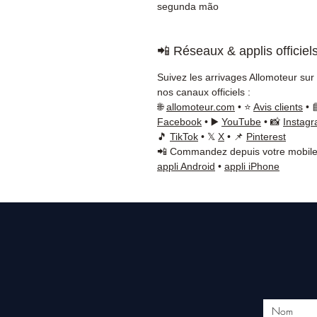
segunda mão
📲 Réseaux & applis officiel
Suivez les arrivages Allomoteur sur
nos canaux officiels :
🌐
allomoteur.com
• ⭐
Avis clients
• 
Facebook
• ▶️
YouTube
• 📸
Instag
🎵
TikTok
• 𝕏
X
• 📌
Pinterest
📲 Commandez depuis votre mobile
appli Android
•
appli iPhone