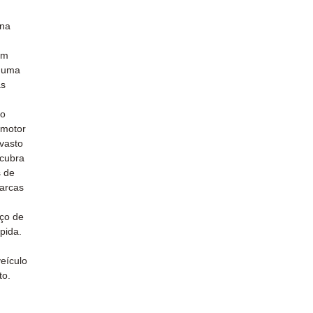
 na
um
o uma
às
do
 motor
vasto
scubra
s de
marcas
iço de
pida.
eículo
to.