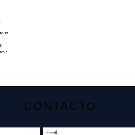
s
 tous
📘
ram
•
 :
CONTACTO