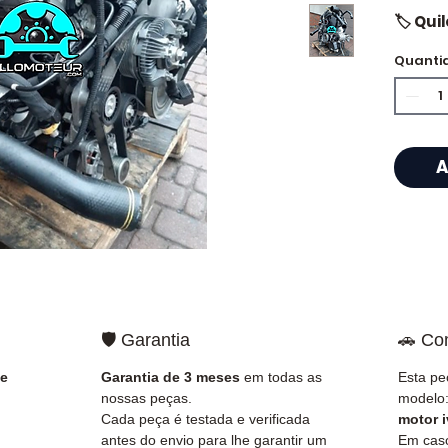
🏷️ Qu
certif
Quanti
⭐ Por 
Allomo
A
Especi
caixas
Allom
catálo
referê
testad
🛡️ Garantia
🚗 Co
rapid
🇫🇷 e 
 e
Garantia de 3 meses
em todas as
Esta pe
nossas peças.
modelo
✅ Peça
Cada peça é testada e verificada
motor i
antes 
antes do envio para lhe garantir um
Em caso