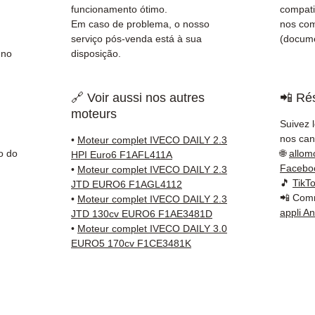
✅ Gara
funcionamento ótimo.
compati
✅ Entr
Em caso de problema, o nosso
nos co
rastre
serviço pós-venda está à sua
(docume
 no
disposição.
Kuehne
✅ Serv
Whats
🔗 Voir aussi nos autres
📲 Rés
moteurs
📞
Prec
Suivez 
Conta
nos cana
•
Moteur complet IVECO DAILY 2.3
(Whats
o do
🌐
allom
HPI Euro6 F1AFL411A
a Sext
Facebo
•
Moteur complet IVECO DAILY 2.3
🎵
TikT
JTD EURO6 F1AGL4112
📲 Comm
•
Moteur complet IVECO DAILY 2.3
appli A
JTD 130cv EURO6 F1AE3481D
•
Moteur complet IVECO DAILY 3.0
EURO5 170cv F1CE3481K