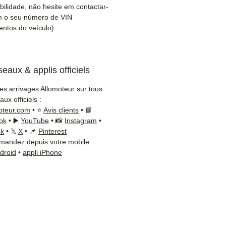
ntia de 3 meses incluída
bilidade, não hesite em contactar-
ega rápida com
m o seu número de VIN
amento (Fedex /
ntos do veículo).
+Nagel / DB Schenker)
iço ao cliente reativo por
App
eaux & applis officiels
isa de um conselho?
les arrivages Allomoteur sur tous
cte-nos no
+33 6 38 71 66 54
ux officiels :
App disponível) — Segunda
oteur.com
• ⭐
Avis clients
• 📘
a, 9h-18h.
ok
• ▶️
YouTube
• 📸
Instagram
•
ok
• 𝕏
X
• 📌
Pinterest
andez depuis votre mobile :
ndroid
•
appli iPhone