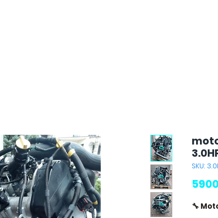
moto
3.0H
SKU: 3.0
5900
🔧 Moto