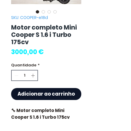
SKU: COOPER-e18d
Motor completo Mini
Cooper S 1.6 i Turbo
175cv
Preço
3000,00 €
Quantidade
*
Adicionar ao carrinho
🔧 Motor completo Mini
Cooper S 1.6 i Turbo 175cv
🏷️ Quilometragem : 76 000 km