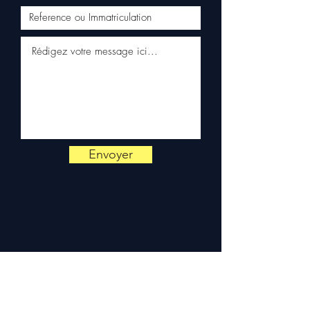
rastreamento (Fedex /
Kuehne+Nagel / DB Schenker)
✅ Serviço ao cliente reativo
por WhatsApp
📞
Precisa de um conselho ?
Contacte-nos no
+33 6 38 71
66 54
(WhatsApp disponível)
— Segunda a Sexta, 9h-18h.
Envoyer