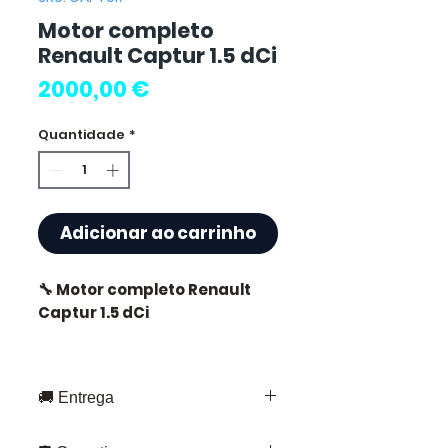
Motor completo
Renault Captur 1.5 dCi
Preço
2000,00 €
Quantidade
*
Adicionar ao carrinho
🔧 Motor completo Renault
Captur 1.5 dCi
🏷️ Quilometragem : 67 000 km
certificados
🚚 Entrega
Entrega rápida em toda a França e